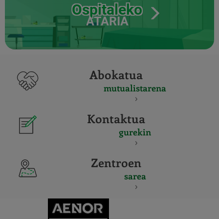
Ospitaleko
ATARIA
Abokatua
mutualistarena
Kontaktua
gurekin
Zentroen
sarea
CERTIFICADO