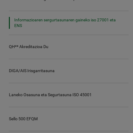
Informazioaren sergurtasunaren gaineko iso 27001 eta
ENS
QH** Akreditazioa Du
DIGA/AIS Irisgarritasuna
Laneko Osasuna eta Segurtasuna ISO 45001
Sello 500 EFQM