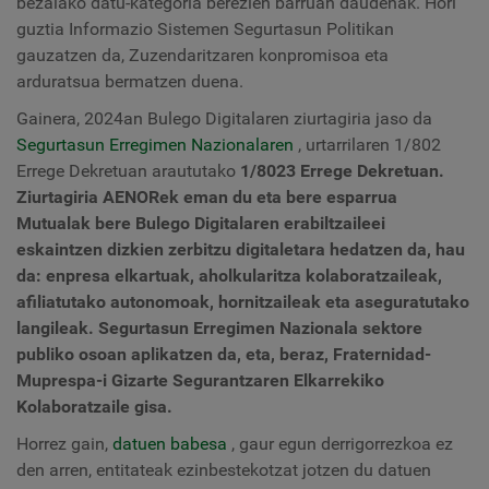
bezalako datu-kategoria berezien barruan daudenak. Hori
guztia Informazio Sistemen Segurtasun Politikan
gauzatzen da, Zuzendaritzaren konpromisoa eta
arduratsua bermatzen duena.
Gainera, 2024an Bulego Digitalaren ziurtagiria jaso da
Segurtasun Erregimen Nazionalaren
, urtarrilaren 1/802
Errege Dekretuan araututako
1/8023 Errege Dekretuan.
Ziurtagiria AENORek eman du eta bere esparrua
Mutualak bere Bulego Digitalaren erabiltzaileei
eskaintzen dizkien zerbitzu digitaletara hedatzen da, hau
da: enpresa elkartuak, aholkularitza kolaboratzaileak,
afiliatutako autonomoak, hornitzaileak eta aseguratutako
langileak. Segurtasun Erregimen Nazionala sektore
publiko osoan aplikatzen da, eta, beraz, Fraternidad-
Muprespa-i Gizarte Segurantzaren Elkarrekiko
Kolaboratzaile gisa.
Horrez gain,
datuen babesa
, gaur egun derrigorrezkoa ez
den arren, entitateak ezinbestekotzat jotzen du datuen