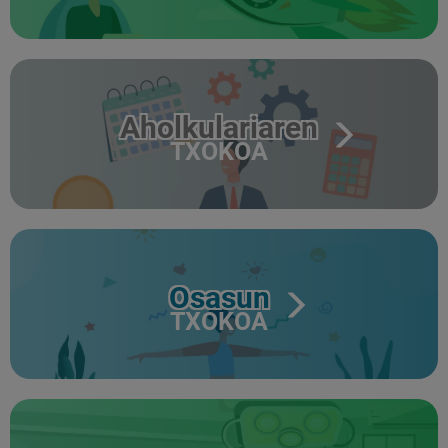
Aholkulariaren
TXOKOA
Osasun
TXOKOA