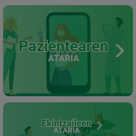
Pazientearen
ATARIA
Ekintzaileen
ATARIA