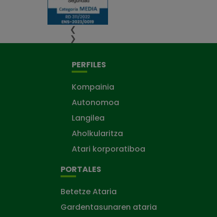
❮
❯
PERFILES
Kompainia
Autonomoa
Langilea
Aholkularitza
Atari korporatiboa
PORTALES
Betetze Ataria
Gardentasunaren ataria