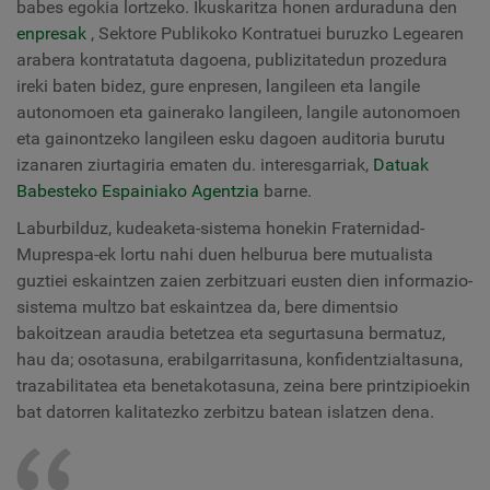
babes egokia lortzeko. Ikuskaritza honen arduraduna den
enpresak
, Sektore Publikoko Kontratuei buruzko Legearen
arabera kontratatuta dagoena, publizitatedun prozedura
ireki baten bidez, gure enpresen, langileen eta langile
autonomoen eta gainerako langileen, langile autonomoen
eta gainontzeko langileen esku dagoen auditoria burutu
izanaren ziurtagiria ematen du. interesgarriak,
Datuak
Babesteko Espainiako Agentzia
barne.
Laburbilduz, kudeaketa-sistema honekin Fraternidad-
Muprespa-ek lortu nahi duen helburua bere mutualista
guztiei eskaintzen zaien zerbitzuari eusten dien informazio-
sistema multzo bat eskaintzea da, bere dimentsio
bakoitzean araudia betetzea eta segurtasuna bermatuz,
hau da; osotasuna, erabilgarritasuna, konfidentzialtasuna,
trazabilitatea eta benetakotasuna, zeina bere printzipioekin
bat datorren kalitatezko zerbitzu batean islatzen dena.