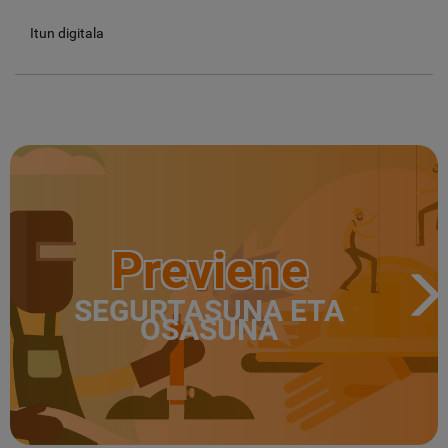
Itun digitala
Previene
SEGURTASUNA ETA
OSASUNA