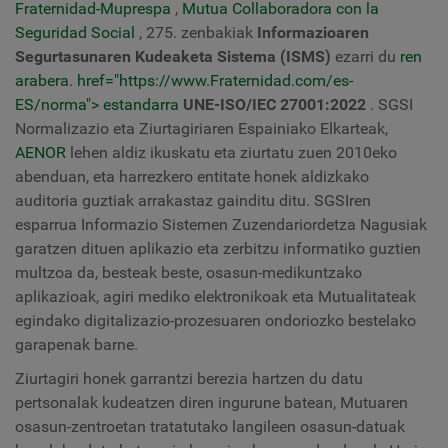
Fraternidad-Muprespa
,
Mutua Collaboradora con la
Seguridad Social
, 275. zenbakiak
Informazioaren
Segurtasunaren Kudeaketa Sistema (ISMS)
ezarri du
ren
arabera. href="https://www.Fraternidad.com/es-
ES/norma">
estandarra
UNE-ISO/IEC 27001:2022
. SGSI
Normalizazio eta Ziurtagiriaren Espainiako Elkarteak,
AENOR
lehen aldiz ikuskatu eta ziurtatu zuen 2010eko
abenduan, eta harrezkero entitate honek aldizkako
auditoria guztiak arrakastaz gainditu ditu. SGSIren
esparrua Informazio Sistemen Zuzendariordetza Nagusiak
garatzen dituen aplikazio eta zerbitzu informatiko guztien
multzoa da, besteak beste, osasun-medikuntzako
aplikazioak, agiri mediko elektronikoak eta Mutualitateak
egindako digitalizazio-prozesuaren ondoriozko bestelako
garapenak barne.
Ziurtagiri honek garrantzi berezia hartzen du datu
pertsonalak kudeatzen diren ingurune batean, Mutuaren
osasun-zentroetan tratatutako langileen osasun-datuak