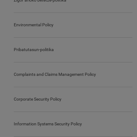
Zigor arloko betetze-politika
Environmental Policy
Pribatutasun-politika
Complaints and Claims Management Policy
Corporate Security Policy
Information Systems Security Policy