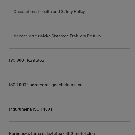
Occupational Health and Safety Policy
Adimen Artifizialeko Sistemen Erabilera Politika
ISO 9001 Kalitatea
ISO 10002 bezeroaren gogobetetasuna
Ingurumena ISO 14001
Karbono-aztarna egiaztatua - BEG protokoloa