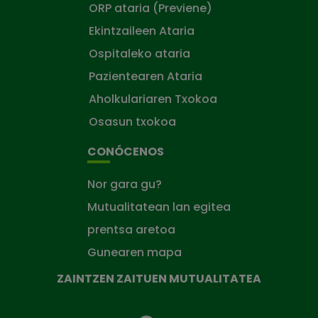
ORP ataria (Previene)
Ekintzaileen Ataria
Ospitaleko ataria
Pazientearen Ataria
Aholkulariaren Txokoa
Osasun txokoa
CONÓCENOS
Nor gara gu?
Mutualitatean lan egitea
prentsa aretoa
Gunearen mapa
ZAINTZEN ZAITUEN MUTUALITATEA
Zaintzen