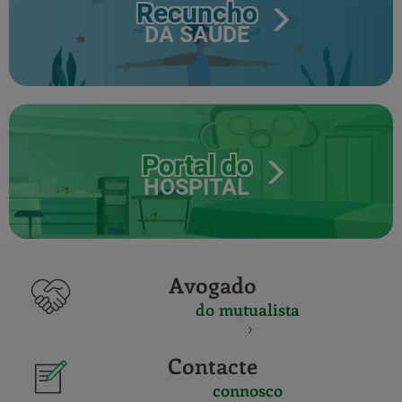
Recuncho
DA SAÚDE
Portal do
HOSPITAL
Avogado
do mutualista
Contacte
connosco