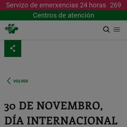
Servizo de emerxencias 24 horas
269
Centros de atención
Buscar
Togg
navi
Ir
o
contido
principal
VOLVER
30 DE NOVEMBRO,
DÍA INTERNACIONAL