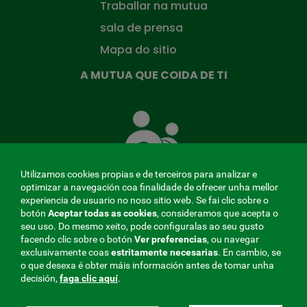
Traballar na mutua
sala de prensa
Mapa do sitio
A MUTUA QUE COIDA DE TI
A
Mutua
que
te
coida
Utilizamos cookies propias e de terceiros para analizar e
optimizar a navegación coa finalidade de ofrecer unha mellor
experiencia de usuario no noso sitio web. Se fai clic sobre o
botón
Aceptar todas as cookies
, consideramos que acepta o
seu uso. Do mesmo xeito, pode configuralas ao seu gusto
MENÚ
facendo clic sobre o botón
Ver preferencias
, ou navegar
exclusivamente coas
estritamente
necesarias
. En cambio, se
REDES
o que desexa é obter máis información antes de tomar unha
decisión,
faga clic aquí
.
SOCIALES
Perfil do contratante
|
Cookies
|
Aviso legal
|
Privacidade