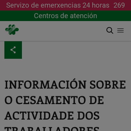
Servizo de emerxencias 24 horas
269
Centros de atención
Buscar
Togg
navi
Ir
o
contido
principal
INFORMACIÓN SOBRE
O CESAMENTO DE
ACTIVIDADE DOS
TRABALLADORES