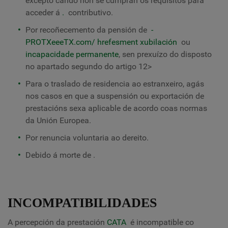
excepto cando non se cumpran os requisitos para
acceder á
.
contributivo.
Por recoñecemento da pensión de
-
PROTXeeeTX.com/ hrefesment
xubilación
ou
incapacidade permanente
, sen prexuízo do disposto
no apartado segundo do artigo 12
>
Para o traslado de residencia ao estranxeiro, agás
nos casos en que a suspensión ou exportación de
prestacións sexa aplicable de acordo coas normas
da Unión Europea.
Por renuncia voluntaria ao dereito.
Debido á morte de
.
INCOMPATIBILIDADES
A percepción da prestación
CATA
é incompatible co