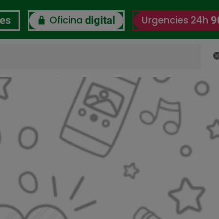
Oficina
Urgencies 24h
res
digital
9
C
RSC
Certificacions
Observatori del Benestar L