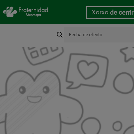
Xarxa
de cent
Cerca
Organització
Vés
al
contingut