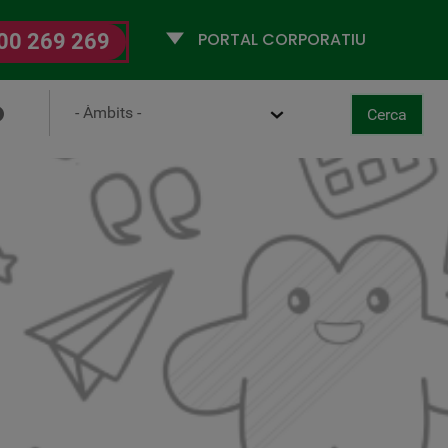
Selecciona
00 269 269
un
perfil
Ámbito
Cerca
ancel·la
aboral-Digital
Cerca