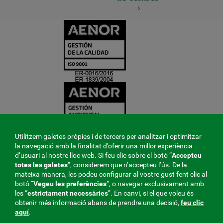
CERTIFICADO
Y
ACREDITACIO
Utilitzem galetes pròpies i de tercers per analitzar i optimitzar
la navegació amb la finalitat d’oferir una millor experiència
d’usuari al nostre lloc web. Si feu clic sobre el botó “
Accepteu
totes les galetes
”, considerem que n’accepteu l’ús. De la
mateixa manera, les podeu configurar al vostre gust fent clic al
botó “
Vegeu les preferències
”, o navegar exclusivament amb
les “
estrictament
necessàries
”. En canvi, si el que voleu és
obtenir més informació abans de prendre una decisió,
feu clic
aquí
.