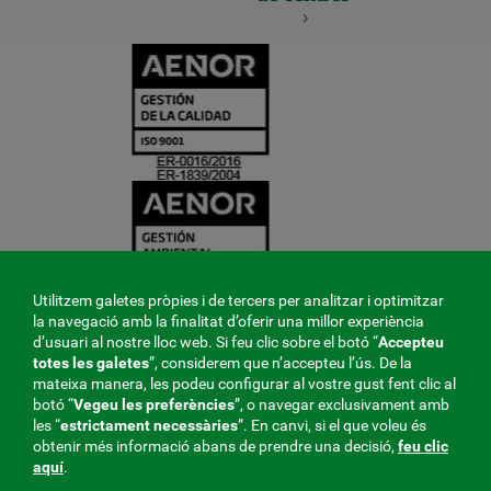
CERTIFICADO
Y
ACREDITACIO
Utilitzem galetes pròpies i de tercers per analitzar i optimitzar
la navegació amb la finalitat d’oferir una millor experiència
d’usuari al nostre lloc web. Si feu clic sobre el botó “
Accepteu
totes les galetes
”, considerem que n’accepteu l’ús. De la
mateixa manera, les podeu configurar al vostre gust fent clic al
botó “
Vegeu les preferències
”, o navegar exclusivament amb
les “
estrictament
necessàries
”. En canvi, si el que voleu és
obtenir més informació abans de prendre una decisió,
feu clic
aquí
.