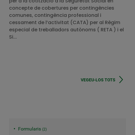
per a la cotització a la Seguretat Social en
concepte de cobertures per contingències
comunes, contingència professional i
cessament de l’activitat (CATA) per al Règim
especial de treballadors autònoms ( RETA ) i el
Si...
VEGEU-LOS TOTS
Formularis
2