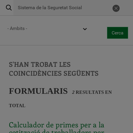
Cerca
Servei d'emergències les 24 hores
269
Cancel
Centres d'atenció
Ámbito
Cerca
Togg
Cerca
navi
Vés
al
contingut
S'HAN TROBAT LES
COINCIDÈNCIES SEGÜENTS
FORMULARIS
2
RESULTATS EN
TOTAL
Calculador de primes per a la
cotització de treballadors per