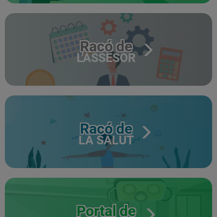
Racó de
L'ASSESOR
Racó de
LA SALUT
Portal de