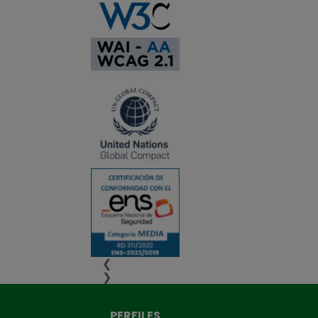
❮
❯
PERFILES