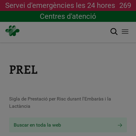
Servei d'emergències les 24 hores
269
Centres d'atenció
Cerca
Togg
navi
Vés
al
contingut
PREL
Sigla de Prestació per Risc durant l'Embaràs i la
Lactància
Buscar en toda la web