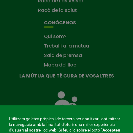
Racó de l'assessor
Racó de la salut
CONÓCENOS
Qui som?
Treballi a la mútua
Sala de premsa
Mapa del lloc
LA MÚTUA QUE TÉ CURA DE VOSALTRES
La
Mútua
que
té
cura
Utilitzem galetes pròpies i de tercers per analitzar i optimitzar
de
la navegació amb la finalitat d’oferir una millor experiència
tu
d’usuari al nostre lloc web. Si feu clic sobre el botó “
Accepteu