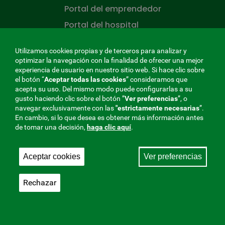
Portal del emprendedor
Portal del hospital
Portal del paciente
Utilizamos cookies propias y de terceros para analizar y
Rincón del asesor
optimizar la navegación con la finalidad de ofrecer una mejor
experiencia de usuario en nuestro sitio web. Si hace clic sobre
Rincón de la salud
el botón “
Aceptar todas las cookies
” consideramos que
acepta su uso. Del mismo modo puede configurarlas a su
CONÓCENOS
gusto haciendo clic sobre el botón ”
Ver preferencias
”, o
navegar exclusivamente con las
"estrictamente
necesarias
”.
¿Quiénes somos?
En cambio, si lo que desea es obtener más información antes
de tomar una decisión,
haga clic aquí
.
Trabaje en la mutua
Sala de prensa
Aceptar cookies
Ver preferencias
Mapa del sitio
Rechazar
LA MUTUA QUE CUIDA DE TI
La
Mutua