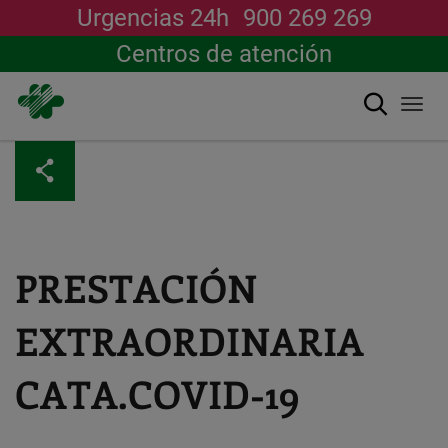
Urgencias 24h
900 269 269
Centros de atención
Buscar
Togg
navi
Pasar
al
contenido
principal
PRESTACIÓN
EXTRAORDINARIA
CATA.COVID-19