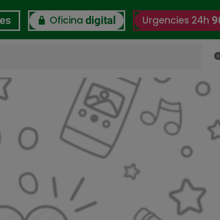
Oficina
Urgencies 24h
res
digital
9
C
RSC
Certificacions
Observatori del Benestar L