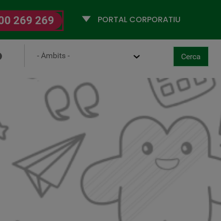
Selecciona
00 269 269
un
perfil
Ámbito
Cerca
ancel·la
aboral-Digital
Cerca