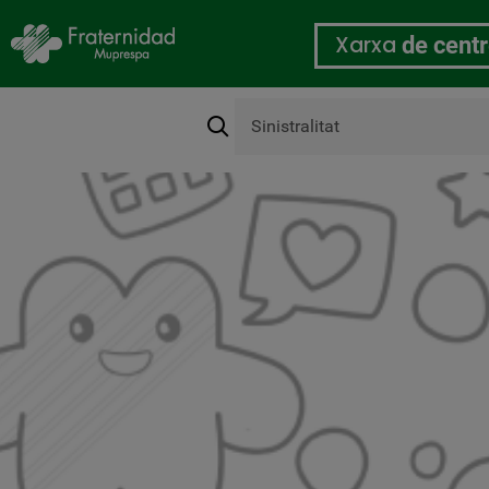
Xarxa
de cent
Cerca
Organització
Vés
al
contingut