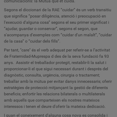
comunicacions: la Mútua que et cuida.
Segons el diccionari de la RAE “cuidar” és un verb transitiu
que significa “posar diligència, atenció i preocupació en
l'execució d'alguna cosa” segons el seu primer significat i
“ajudar, guardar o conservar”, segons el segon, que
s'acompanya d'exemples com “cuidar d'un malalt”, “cuidar
de la casa” o “cuidar dels fills”.
Per tant, "care" és el verb adequat per referir-se a l'activitat
de
Fraternidad-Muprespa d
des de la seva fundació fa 93
anys. Assistir el treballador protegit, restablir-li la salut i
proporcionar-li el que sigui necessari durant i després del
diagnòstic, consulta, urgència, cirurgia o tractament;
treballar amb la mútua per evitar danys innecessaris; oferir
estratègies de protecció mitjançant la gestió de diferents
beneficis; enfortir les relacions bilaterals o multilaterals
amb aquells que comparteixen els nostres mateixos
interessos i tenen el deure d'oferir la mateixa dedicació.
I quan el coneixement d'alguna cosa nova es consolida i