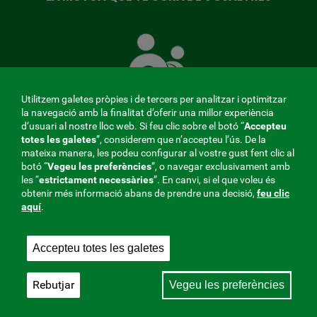
La
Mútua
que
té
cura
Utilitzem galetes pròpies i de tercers per analitzar i optimitzar
de
la navegació amb la finalitat d’oferir una millor experiència
tu
d’usuari al nostre lloc web. Si feu clic sobre el botó “
Accepteu
totes les galetes
”, considerem que n’accepteu l’ús. De la
mateixa manera, les podeu configurar al vostre gust fent clic al
MENÚ
botó “
Vegeu les preferències
”, o navegar exclusivament amb
les “
estrictament
necessàries
”. En canvi, si el que voleu és
REDES
obtenir més informació abans de prendre una decisió,
feu clic
aquí
.
SOCIALES
Perfil del contractant
|
Cookies
|
Avís legal
|
Privacitat
V20
Accepteu totes les galetes
Mútua col·laboradora amb la Seguretat Social, 275.
Fraternidad-Muprespa 2026
Rebutjar
Vegeu les preferències
Desa
Català