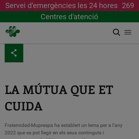
Servei d'emergències les 24 hores
269
Centres d'atenció
Cerca
Togg
navi
Vés
al
contingut
LA MÚTUA QUE ET
CUIDA
Fraternidad-Muprespa ha establert un lema per a l'any
2022 que es pot llegir en els seus continguts i