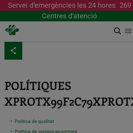
Servei d'emergències les 24 hores
269
Centres d'atenció
Cerca
To
na
Vés
al
contingut
POLÍTIQUES
XPROTX99F2C79XPROT
Política de qualitat
Política de compra-es-compra