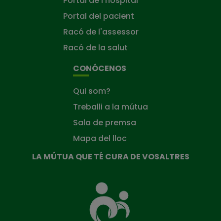
Portal de l'hospital
Portal del pacient
Racó de l'assessor
Racó de la salut
CONÓCENOS
Qui som?
Treballi a la mútua
Sala de premsa
Mapa del lloc
LA MÚTUA QUE TÉ CURA DE VOSALTRES
La
Mútua
que
té