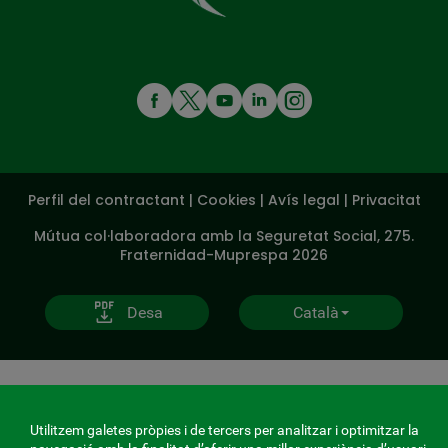
cura
de
tu
MENÚ
REDES
SOCIALES
Perfil del contractant
|
Cookies
|
Avís legal
|
Privacitat
V20
Mútua col·laboradora amb la Seguretat Social, 275.
Fraternidad-Muprespa 2026
Desa
Català
Utilitzem galetes pròpies i de tercers per analitzar i optimitzar la