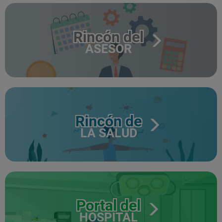
Rincón del
ASESOR
Rincón de
LA SALUD
Portal del
HOSPITAL