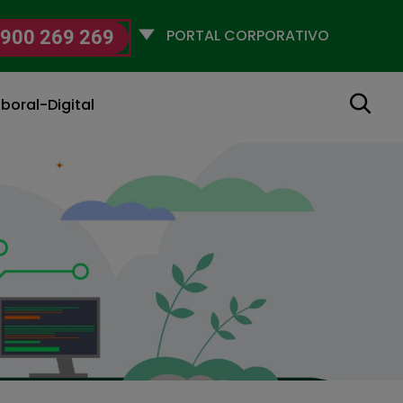
Selecciona
900 269 269
un
perfil
Buscar
boral-Digital