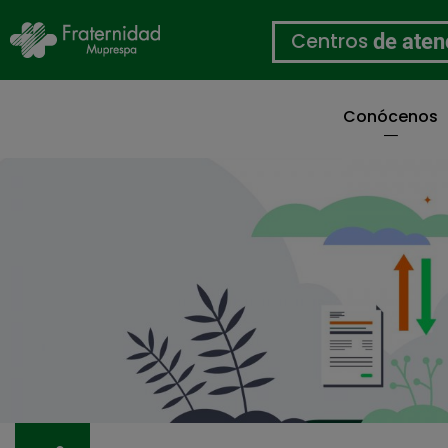
Centros
de aten
Conócenos
Pasar
al
contenido
principal