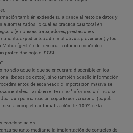
er.
ormación también extiende su alcance al resto de datos y
 automatizados, lo cual es práctica casi total en
negocio (empresas, trabajadores, prestaciones
anente, expedientes administrativos, prevención) y los
ia Mutua (gestión de personal, entorno económico
an protegidos bajo el SGSI.
a
”.
 no sólo aquella que se encuentra disponible en los
onal (bases de datos), sino también aquella información
procedimientos de escaneado o importación masiva se
documentales. También el término "información" incluirá
dual aún permanece en soporte convencional (papel,
a sea la completa automatización del 100% de la
y concienciación.
canzarse tanto mediante la implantación de controles de