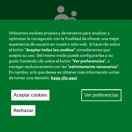
La
Mutua
que
cuida
de
Utilizamos cookies propias y de terceros para analizar y
ti
optimizar la navegación con la finalidad de ofrecer una mejor
experiencia de usuario en nuestro sitio web. Si hace clic sobre
el botón “
Aceptar todas las cookies
” consideramos que
acepta su uso. Del mismo modo puede configurarlas a su
MENÚ
gusto haciendo clic sobre el botón ”
Ver preferencias
”, o
navegar exclusivamente con las
"estrictamente
necesarias
”.
REDES
En cambio, si lo que desea es obtener más información antes
de tomar una decisión,
haga clic aquí
.
SOCIALES
Perfil de contratante
|
Cookies
|
Aviso legal
|
Privacidad
V20
Aceptar cookies
Ver preferencias
Mutua Colaboradora con la Seguridad Social, 275.
Fraternidad-Muprespa 2026
Rechazar
Guardar
Castellano