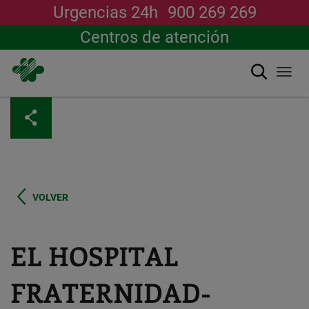
Urgencias 24h
900 269 269
Centros de atención
Buscar
Togg
navi
Pasar
al
contenido
principal
VOLVER
EL HOSPITAL
FRATERNIDAD-