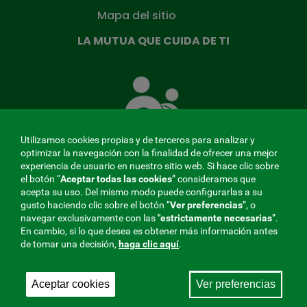
Mapa del sitio
LA MUTUA QUE CUIDA DE TI
La
Mutua
que
cuida
de
Utilizamos cookies propias y de terceros para analizar y
ti
optimizar la navegación con la finalidad de ofrecer una mejor
experiencia de usuario en nuestro sitio web. Si hace clic sobre
el botón “
Aceptar todas las cookies
” consideramos que
acepta su uso. Del mismo modo puede configurarlas a su
MENÚ
gusto haciendo clic sobre el botón ”
Ver preferencias
”, o
navegar exclusivamente con las
"estrictamente
necesarias
”.
REDES
En cambio, si lo que desea es obtener más información antes
de tomar una decisión,
haga clic aquí
.
SOCIALES
Perfil de contratante
|
Cookies
|
Aviso legal
|
Privacidad
V20
Aceptar cookies
Ver preferencias
Mutua Colaboradora con la Seguridad Social, 275.
Fraternidad-Muprespa 2026