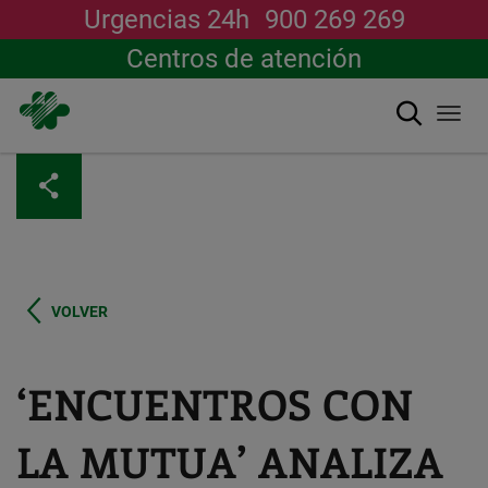
Urgencias 24h
900 269 269
Centros de atención
Buscar
Togg
navi
Pasar
al
contenido
principal
VOLVER
‘ENCUENTROS CON
LA MUTUA’ ANALIZA