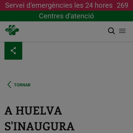
Servei d'emergències les 24 hores
269
Centres d'atenció
Cerca
Togg
navi
Vés
al
contingut
TORNAR
A HUELVA
S'INAUGURA