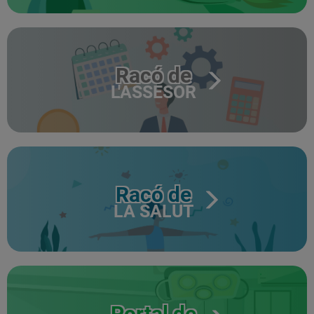
Racó de
L'ASSESOR
Racó de
LA SALUT
Portal de