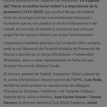
cultura preventiva és l'objectiu de l'exposició
'La tragèdia
del Titanic es podria haver evitat? La importància de la
prevenció (1912-2025)'
que acull el Museu de Huelva.
Amb un recorregut per les circumstàncies tècniques i
humanes que es van produir la nit de l'enfonsament del
vaixell, es convida al visitant a concloure què s'hauria
pogut fer de manera diferent per evitar l'enfonsament.
L'exposició s'exhibeix gràcies a la Fundació AXA i compta
amb la col·laboració de l'Institut Andalús de Prevenció de
Riscos Laborals de la Junta d'Andalusia i Fraternidad-
Muprespa, que va estar representada en l'acte pel seu
Director Provincial, Matías Conde.
El director general de Treball, Seguretat i Salut Laboral de
la Junta d'Andalusia i director gerent de l'IAPRL,
Luis Roda
,
també ha estat present en aquest acte; els delegats
d'Ocupació, Empresa i Autònom i de Turisme, Cultura i
Esports de la Junta a Huelva,
Juan Carlos Duarte
i
Teresa
Herrera
; el director territorial Sud d'AXA Espanya,
Javier