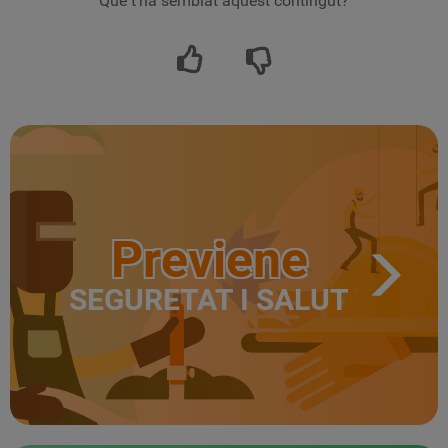
Què t’ha semblat aquest contingut?
Previene
SEGURETAT I SALUT