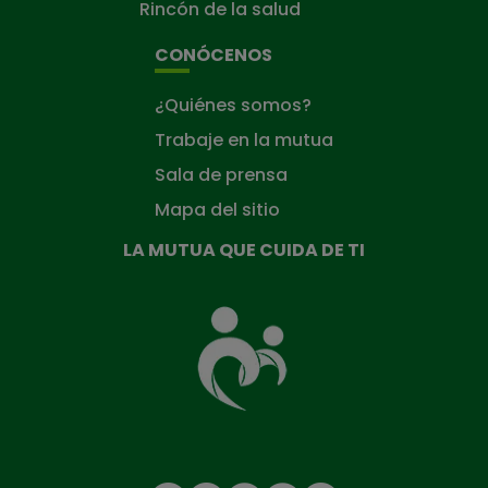
Rincón de la salud
CONÓCENOS
¿Quiénes somos?
Trabaje en la mutua
Sala de prensa
Mapa del sitio
LA MUTUA QUE CUIDA DE TI
La
Mutua
que
cuida
de
ti