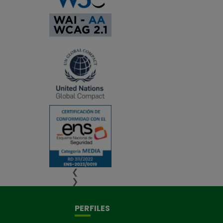
❮
❯
PERFILES