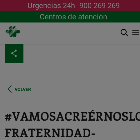
Urgencias 24h
900 269 269
Centros de atención
Buscar
T
na
Pasar
al
contenido
principal
VOLVER
#VAMOSACREÉRNOSLO
FRATERNIDAD-