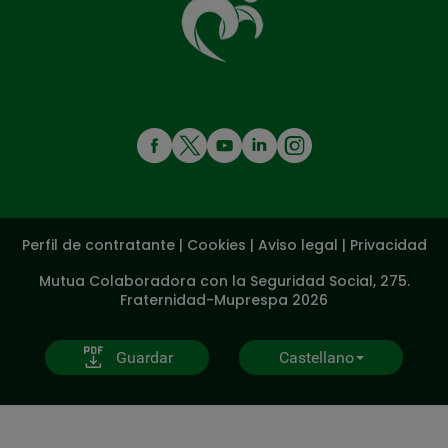
cuida
de
ti
MENÚ
REDES
SOCIALES
Perfil de contratante
|
Cookies
|
Aviso legal
|
Privacidad
V20
Mutua Colaboradora con la Seguridad Social, 275.
Fraternidad-Muprespa 2026
Guardar
Castellano