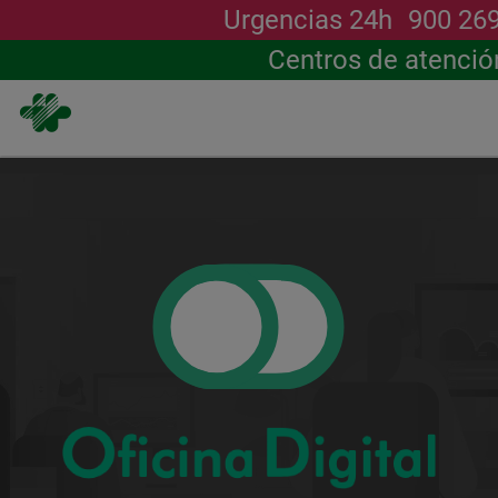
Urgencias 24h
900 26
Centros de atenció
Pasar
al
contenido
principal