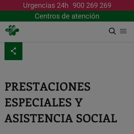
Urgencias 24h
900 269 269
Centros de atención
Buscar
Togg
navi
Pasar
al
contenido
principal
PRESTACIONES
ESPECIALES Y
ASISTENCIA SOCIAL