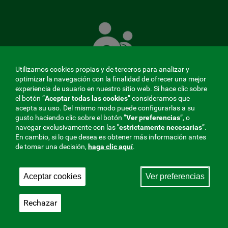
La
Mutua
que
cuida
de
Utilizamos cookies propias y de terceros para analizar y
ti
optimizar la navegación con la finalidad de ofrecer una mejor
experiencia de usuario en nuestro sitio web. Si hace clic sobre
el botón “
Aceptar todas las cookies
” consideramos que
acepta su uso. Del mismo modo puede configurarlas a su
MENÚ
gusto haciendo clic sobre el botón ”
Ver preferencias
”, o
navegar exclusivamente con las
"estrictamente
necesarias
”.
REDES
En cambio, si lo que desea es obtener más información antes
de tomar una decisión,
haga clic aquí
.
SOCIALES
Perfil de contratante
|
Cookies
|
Aviso legal
|
Privacidad
V20
Aceptar cookies
Ver preferencias
Mutua Colaboradora con la Seguridad Social, 275.
Fraternidad-Muprespa 2026
Rechazar
Guardar
Castellano