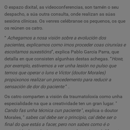
O espazo dixital, as videoconferencias, son tamén o seu
despacho, a súa outra consulta, onde realizan as súas
sesións clínicas. Os venres celébranse os pequenos, os que
os reúnen os catro.
“
Achegamos a nosa visión sobre a evolución dos
pacientes, explicamos como imos proceder coas cirurxías e
escoitamos suxestións
”, explica Pablo García Parra, que
detalla en que consisten algunhas destas achegas. “
Hoxe,
por exemplo, estivemos a ver unha lesión no pulso que
temos que operar o luns e Víctor (doutor Morales)
propúxonos realizar un procedemento para reducir a
sensación de dor do paciente
”
.
Os catro comparten a visión da traumatoloxía como unha
especialidade na que a creatividade ten un gran lugar. "
Cando fas unha técnica cun paciente
", explica o doutor
Morales, "
sabes cal debe ser o principio, cal debe ser o
final do que estás a facer, pero non sabes como é o