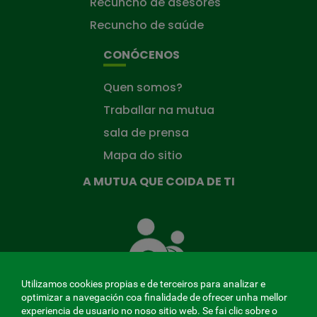
Recuncho de asesores
Recuncho de saúde
CONÓCENOS
Quen somos?
Traballar na mutua
sala de prensa
Mapa do sitio
A MUTUA QUE COIDA DE TI
A
Mutua
que
te
coida
Utilizamos cookies propias e de terceiros para analizar e
optimizar a navegación coa finalidade de ofrecer unha mellor
experiencia de usuario no noso sitio web. Se fai clic sobre o