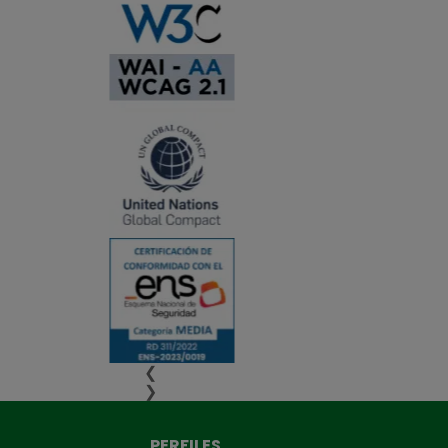
❮
❯
PERFILES