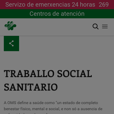
Servizo de emerxencias 24 horas
269
Centros de atención
Buscar
Togg
navi
Ir
o
contido
principal
TRABALLO SOCIAL
SANITARIO
A OMS define a saúde como "un estado de completo
benestar físico, mental e social, e non só a ausencia de