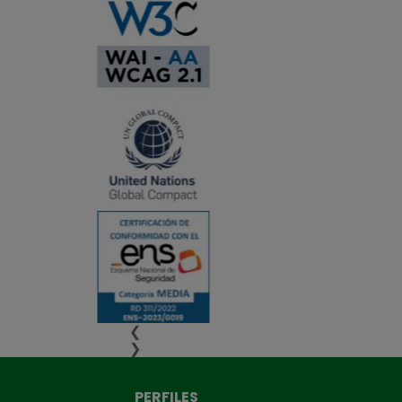
❮
❯
PERFILES