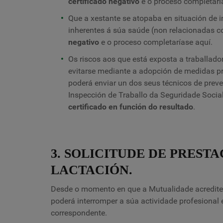
certificado negativo
e o proceso completarí
Que a xestante se atopaba en situación de
inherentes á súa saúde (non relacionadas c
negativo
e o proceso completaríase aquí.
Os riscos aos que está exposta a traballad
evitarse mediante a adopción de medidas p
poderá enviar un dos seus técnicos de preven
Inspección de Traballo da Seguridade Socia
certificado en función do resultado
.
3. SOLICITUDE DE PREST
LACTACIÓN.
Desde o momento en que a Mutualidade acredite a 
poderá interromper a súa actividade profesional e 
correspondente.