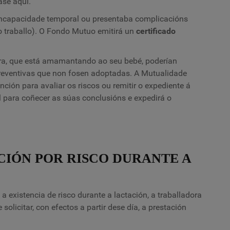
ase aquí.
 incapacidade temporal ou presentaba complicacións
o traballo). O Fondo Mutuo emitirá un
certificado
ora, que está amamantando ao seu bebé, poderían
reventivas que non fosen adoptadas. A Mutualidade
ción para avaliar os riscos ou remitir o expediente á
l para coñecer as súas conclusións e expedirá o
ACIÓN POR RISCO DURANTE A
existencia de risco durante a lactación, a traballadora
solicitar, con efectos a partir dese día, a prestación