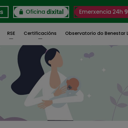
Oficina
Emerxencia 24h
os
dixital
9
RSE
Certificacións
Observatorio do Benestar L