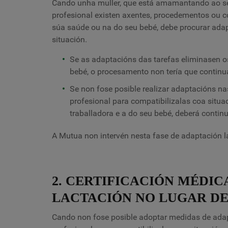
Cando unha muller, que está amamantando ao se
profesional existen axentes, procedementos ou c
súa saúde ou na do seu bebé, debe procurar adapt
situación.
Se as adaptacións das tarefas eliminasen os
bebé, o procesamento non tería que continua
Se non fose posible realizar adaptacións nas
profesional para compatibilizalas coa situa
traballadora e a do seu bebé, deberá contin
A Mutua non intervén nesta fase de adaptación l
2. CERTIFICACIÓN MÉDIC
LACTACIÓN NO LUGAR DE
Cando non fose posible adoptar medidas de adapt