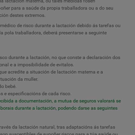
da lactación materna, ou tales medidas fosen
upoñer para a saúde da propia traballadora ou a do seu
ación destes extremos.
médico de risco durante a lactación debido ás tarefas ou
a pola traballadora, deberá presentarse a seguinte
isco durante a lactación, no que conste a declaración dos
nal e a imposibilidade de evitalos.
ue acredite a situación de lactación materna e a
tuación da muller.
do bebé.
s e especificacións de cada risco.
ecibida a documentación, a mutua de seguros valorará se
laborais durante a lactación, podendo darse as seguintes
ravés da lactación natural, tras adaptacións ás tarefas
a son susceptibles de supoñer riscos para a túa saúde ou