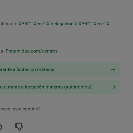
stión en:
XPROTXeeeTX-delegacion"> XPROTXeeeTX-
ma.
Fraternidad.com/centros
urante a lactación materna
sco durante a lactación materna (autónomos)
receu este contido?