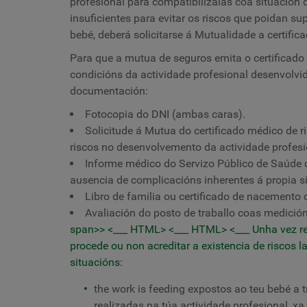
profesional para compatibilizalas coa situación 
insuficientes para evitar os riscos que poidan s
bebé, deberá solicitarse á Mutualidade a certific
Para que a mutua de seguros emita o certificado 
condicións da actividade profesional desenvolvid
documentación:
Fotocopia do DNI (ambas caras).
Solicitude á Mutua do certificado médico de r
riscos no desenvolvemento da actividade profesio
Informe médico do Servizo Público de Saúde q
ausencia de complicacións inherentes á propia si
Libro de familia ou certificado de nacemento 
Avaliación do posto de traballo coas medición
span>> <___ HTML> <___ HTML> <___
Unha vez r
procede ou non acreditar a existencia de riscos 
situacións:
the work is feeding expostos ao teu bebé a t
realizadas na túa actividade profesional, x