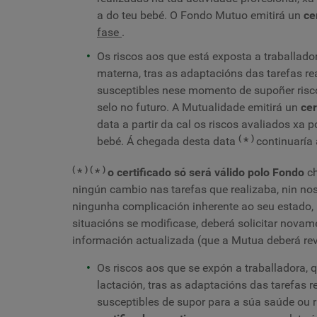
a do teu bebé. O Fondo Mutuo emitirá un
ce
fase
.
Os riscos aos que está exposta a traballado
materna, tras as adaptacións das tarefas re
susceptibles nese momento de supoñer risco
selo no futuro. A Mutualidade emitirá un
cer
data a partir da cal os riscos avaliados xa
(
)
bebé. Á chegada desta data
*
continuaría
(
)
(
)
*
*
o certificado só será válido polo Fondo
ch
ningún cambio nas tarefas que realizaba, nin nos
ningunha complicación inherente ao seu estado, 
situacións se modificase, deberá solicitar nova
información actualizada (que a Mutua deberá rev
Os riscos aos que se expón a traballadora
lactación, tras as adaptacións das tarefas r
susceptibles de supor para a súa saúde ou 