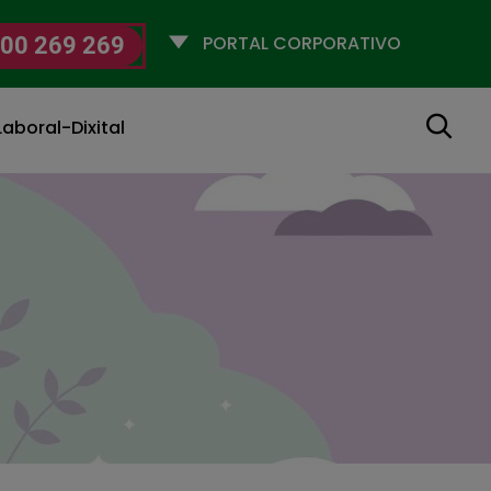
Selecciona
00 269 269
un
perfil
Buscar
aboral-Dixital