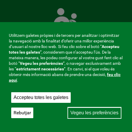
La
Mútua
que
té
cura
Utilitzem galetes pròpies i de tercers per analitzar i optimitzar
de
la navegació amb la finalitat d’oferir una millor experiència
tu
d’usuari al nostre lloc web. Si feu clic sobre el botó “
Accepteu
totes les galetes
”, considerem que n’accepteu l’ús. De la
mateixa manera, les podeu configurar al vostre gust fent clic al
MENÚ
botó “
Vegeu les preferències
”, o navegar exclusivament amb
les “
estrictament
necessàries
”. En canvi, si el que voleu és
REDES
obtenir més informació abans de prendre una decisió,
feu clic
aquí
.
SOCIALES
Perfil del contractant
|
Cookies
|
Avís legal
|
Privacitat
V20
Accepteu totes les galetes
Mútua col·laboradora amb la Seguretat Social, 275.
Fraternidad-Muprespa 2026
Rebutjar
Vegeu les preferències
Desa
Català