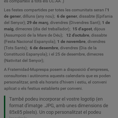
es comparteix a tots els
CC.AA
.)
Les festes compartides per totes les comunitats seran l'
1
de gener
, dilluns (any nou);
6 de gener
, dissabte (Epifania
del Senyor);
29 de març
, divendres
(Divendres Sant);
1 de
maig
, dimecres (dia del treballador);
15 d'agost
, dijous
(Assumpció de la Mare de Déu);
12 d'octubre
, dissabte
(Festa Nacional Espanyola);
1 de novembre
, divendres
(Tots Sants);
6 de desembre
, divendres (Dia de la
Constitució Espanyola); i el 25 de desembre, dimecres
(Nativitat del Senyor);
A Fraternidad-Muprespa posem a disposició d'empreses,
consultories i autònoms aquests calendaris que es poden
personalitzar, amb els horaris d'hivern i estiu, el conveni
aplicat o els festius establerts per conveni.
També podeu incorporar el vostre logotip (en
format d'imatge .JPG, amb unes dimensions de
85x85 píxels). Un cop personalitzat el podeu