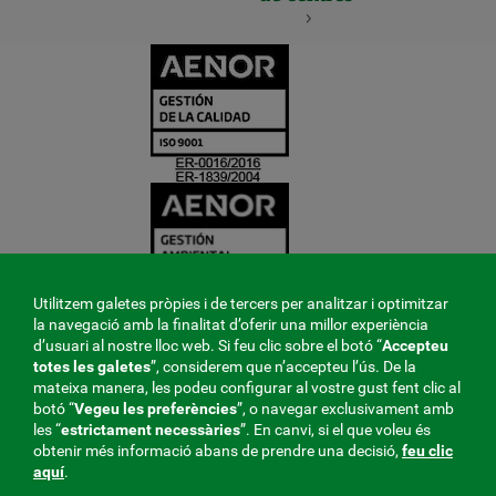
CERTIFICADO
Y
ACREDITACIO
Utilitzem galetes pròpies i de tercers per analitzar i optimitzar
la navegació amb la finalitat d’oferir una millor experiència
d’usuari al nostre lloc web. Si feu clic sobre el botó “
Accepteu
totes les galetes
”, considerem que n’accepteu l’ús. De la
mateixa manera, les podeu configurar al vostre gust fent clic al
botó “
Vegeu les preferències
”, o navegar exclusivament amb
les “
estrictament
necessàries
”. En canvi, si el que voleu és
obtenir més informació abans de prendre una decisió,
feu clic
aquí
.