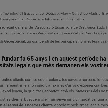
ret Tecnològic i Espacial del Despatx Mas y Calvet de Madrid, Efr
 Transparència i Accés a la Informació. Informació.
ecretari general de l'Associació Espanyola de Dret Aeronàutic i 
acial i Especialista en Aeronàutica. Universitat de Comillas, i p
odi Geoespacial, un compendi de les principals normes legals i 
a fundar fa 65 anys i en aquest període ha
sitats legals que més demanen els vostres
nostres clients són les que afecten a les seves empreses, fundaci
 un referent en el món jurídic amb més d'anys d'experiència. Des
cel·lència, la qualitat i, sobretot, amb els interessos dels nostr
stres clients, busquem oferir un servei jurídic marcat per una anà
en el servei dels nostres clients
, abordant problemes legals més 