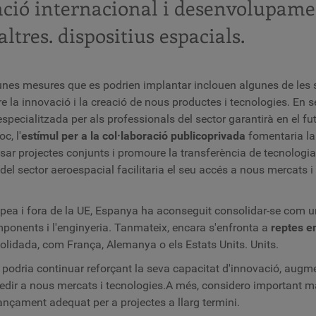
ació internacional i desenvolupame
i altres. dispositius espacials.
gunes mesures que es podrien implantar inclouen algunes de les 
 la innovació i la creació de nous productes i tecnologies. En s
ecialitzada per als professionals del sector garantirà en el fu
c, l'
estímul per a la col·laboració publicoprivada
fomentaria la 
ulsar projectes conjunts i promoure la transferència de tecnologi
el sector aeroespacial facilitaria el seu accés a nous mercats
ea i fora de la UE, Espanya ha aconseguit consolidar-se com un 
ponents i l'enginyeria. Tanmateix, encara s'enfronta a
reptes e
lidada, com França, Alemanya o els Estats Units. Units.
 podria continuar reforçant la seva capacitat d'innovació, augm
ccedir a nous mercats i tecnologies.A més, considero important m
inançament adequat per a projectes a llarg termini.