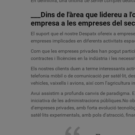
En definitiva, una oficina
de servei complet
dedica
___Dins de l'àrea que lidereu a l'
empresa a les empreses del sect
El suport que el nostre Despatx ofereix a empreses
empreses implicades en diferents activitats espaci
Com que les empreses privades han pogut partici
contractes i llicències en la indústria i les necessi
Els nostres clients duen a terme interessants activi
telefonia mòbil o de comunicació per satèl·lit, d
vehicles, vaixells i avions, així com l'agricultura
Avui assistim a profunds canvis de paradigma. El
iniciativa de les administracions públiques.No obs
d'empreses privades, amb forta evolució tecnològica
satèl·lits experimentals, amb pols d'atracció, fin