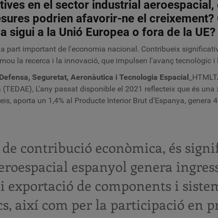
ives en el sector industrial aeroespacial,
sures podrien afavorir-ne el creixement? 
 sigui a la Unió Europea o fora de la UE?
a part important de l'economia nacional. Contribueix significativ
u la recerca i la innovació, que impulsen l'avanç tecnològic i la
efensa, Seguretat, Aeronàutica i Tecnologia Espacial
_HTMLTAG
a (TEDAE), L'any passat disponible el 2021 reflecteix que és una
eis, aporta un 1,4% al Producte Interior Brut d'Espanya, genera 4
de contribució econòmica, és signi
aeroespacial espanyol genera ingress
i exportació de components i siste
s, així com per la participació en 