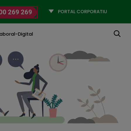
Selecciona
00 269 269
un
perfil
Cerca
aboral-Digital