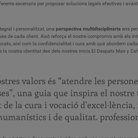
ferents escenaris per proposar solucions legals efectives i avan
tegral i personalitzat, una
perspectiva multidisciplinària
ens per
ues de cada client. Això reforça el nostre compromís amb els inte
vocats, així com la confidencialitat i cura amb què abordem ca
de la nostra identitat des dels nostres inicis.El Despatx Mas y Ca
stres valors és “atendre les person
ses”, una guia que inspira el nostre 
 de la cura i vocació d'excel·lència,
humanístics i de qualitat. professio