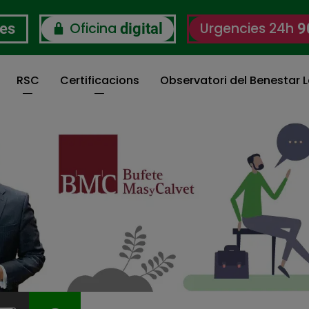
Oficina
Urgencies 24h
res
digital
9
RSC
Certificacions
Observatori del Benestar L