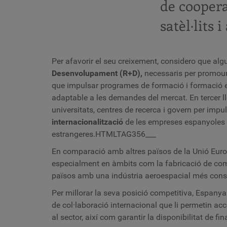
de cooper
satèl·lits 
Per afavorir el seu creixement, considero que al
Desenvolupament (R+D),
necessaris per promoure
que impulsar programes de formació i formació esp
adaptable a les demandes del mercat. En tercer llo
universitats, centres de recerca i govern per imp
internacionalització
de les empreses espanyoles d
estrangeres.
HTMLTAG356___
En comparació amb altres països de la Unió Europ
especialment en àmbits com la fabricació de com
països amb una indústria aeroespacial més conso
Per millorar la seva posició competitiva, Espanya
de col·laboració internacional que li permetin a
al sector, així com garantir la disponibilitat de f