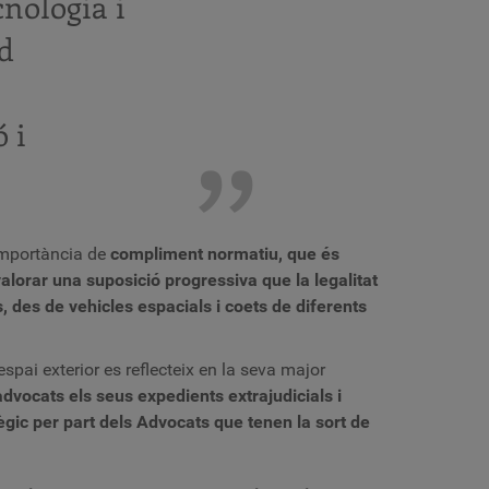
cnologia i
ud
 i
 importància de
compliment normatiu, que és
lorar una suposició progressiva que la legalitat
s, des de vehicles espacials i coets de diferents
spai exterior es reflecteix en la seva major
vocats els seus expedients extrajudicials i
ègic per part dels Advocats que tenen la sort de