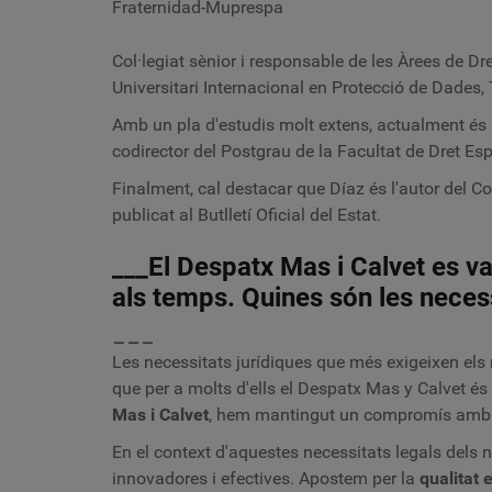
Fraternidad-Muprespa
Col·legiat sènior i responsable de les Àrees de D
Universitari Internacional en Protecció de Dades,
Amb un pla d'estudis molt extens, actualment és s
codirector del Postgrau de la Facultat de Dret Esp
Finalment, cal destacar que Díaz és l'autor del C
publicat al Butlletí Oficial del Estat.
___El Despatx Mas i Calvet es v
als temps. Quines són les neces
___
Les necessitats jurídiques que més exigeixen els 
que per a molts d'ells el Despatx Mas y Calvet és
Mas i Calvet
, hem mantingut un compromís amb l'ex
En el context d'aquestes necessitats legals dels no
innovadores i efectives. Apostem per la
qualitat 