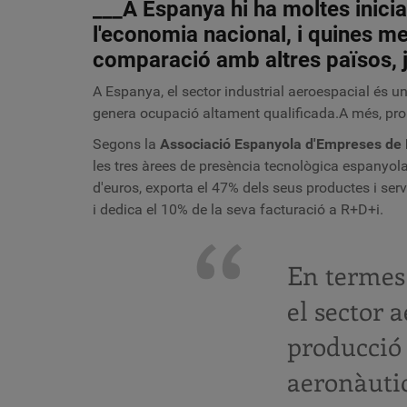
___A Espanya hi ha moltes iniciat
l'economia nacional, i quines me
comparació amb altres països, ja
A Espanya, el sector industrial aeroespacial és un
genera ocupació altament qualificada.A més, promo
Segons la
Associació Espanyola d'Empreses de D
les tres àrees de presència tecnològica espanyol
d'euros, exporta el 47% dels seus productes i serv
i dedica el 10% de la seva facturació a R+D+i.
En termes 
el sector 
producció 
aeronàutic