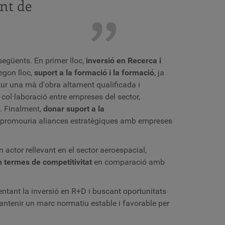
nt de
següents. En primer lloc,
inversió en Recerca i
egon lloc,
suport a la formació i la formació
, ja ​​
tur una mà d'obra altament qualificada i
col·laboració entre empreses del sector,
a. Finalment,
donar suport a la
 i promouria aliances estratègiques amb empreses
actor rellevant en el sector aeroespacial,
n termes de competitivitat
en comparació amb
entant la inversió en R+D i buscant oportunitats
antenir un marc normatiu estable i favorable per