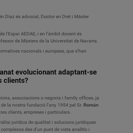
én Díaz és advocat, Doctor en Dret i Màster
de l'Espai AEDAE, i en l'àmbit docent és
rofessor de Màsters de la Universitat de Navarra.
normatives nacionals i europees, que s'han
 anat evolucionant adaptant-se
 clients?
ons, associacions o negocis i family offices, ja
 de la nostra fundació l'any 1954 pel Sr.
Román
es clients, empreses i particulars.
lisi jurídica de qualitat i solucions jurídiques
complexos des d'un punt de vista analític i