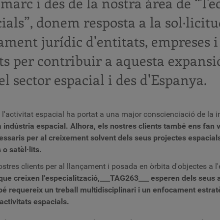
marc i des de la nostra àrea de “Te
ials”, donem resposta a la sol·licit
ament jurídic d'entitats, empreses i
ts per contribuir a aquesta expansió
el sector espacial i des d'Espanya.
l'activitat espacial ha portat a una major conscienciació de la
ndústria espacial. Alhora, els nostres clients també ens fan va
ecessaris per al creixement solvent dels seus projectes espacial
o satèl·lits.
res clients per al llançament i posada en òrbita d'objectes a l'e
e creixen l'especialització,___TAG263___ esperen dels seus ad
bé requereix un treball multidisciplinari i un enfocament estrat
ctivitats espacials.