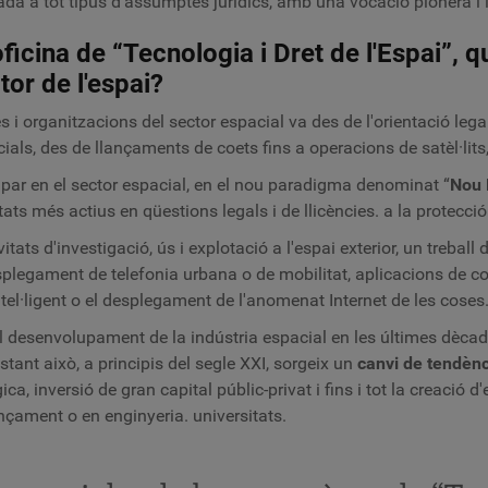
da a tot tipus d'assumptes jurídics, amb una vocació pionera i i
oficina de “Tecnologia i Dret de l'Espai”, q
or de l'espai?
 i organitzacions del sector espacial va des de l'orientació legal
als, des de llançaments de coets fins a operacions de satèl·lits, 
par en el sector espacial, en el nou paradigma denominat “
Nou 
tats més actius en qüestions legals i de llicències. a la protecció d
tats d'investigació, ús i explotació a l'espai exterior, un treball 
esplegament de telefonia urbana o de mobilitat, aplicacions de c
 intel·ligent o el desplegament de l'anomenat Internet de les coses
 desenvolupament de la indústria espacial en les últimes dècad
tant això, a principis del segle XXI, sorgeix un
canvi de tendènc
, inversió de gran capital públic-privat i fins i tot la creació d
ançament o en enginyeria. universitats.