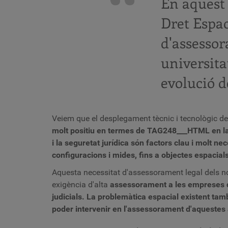
En aquest 
Dret Espac
d'assessor
universita
evolució d
Veiem que el desplegament tècnic i tecnològic de 
molt positiu en termes de TAG248___HTML en la i
i la seguretat jurídica són factors clau i molt n
configuracions i mides, fins a objectes espacials 
Aquesta necessitat d'assessorament legal dels nost
exigència d'alta
assessorament a les empreses qu
judicials. La problemàtica espacial existent tam
poder intervenir en l'assessorament d'aquestes a