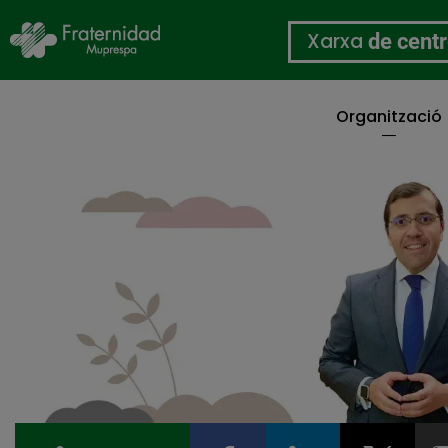
Xarxa
de cent
Organització
Vés
al
contingut