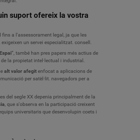
ntegral.
uin suport ofereix la vostra
 fins a l'assessorament legal, ja que les
exigeixen un servei especialitzat. consell.
Espai
”, també han pres papers més actius de
e la propietat intel·lectual i industrial.
de
alt valor afegit
enfocat a aplicacions de
omunicació per satèl·lit. navegadors per a
.
es del segle XX depenia principalment de la
ia
, que s'observa en la participació creixent
'equips universitaris que desenvolupin coets i