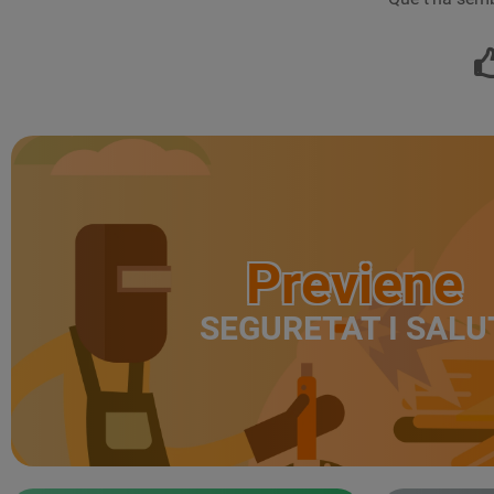
Previene
SEGURETAT I SALU