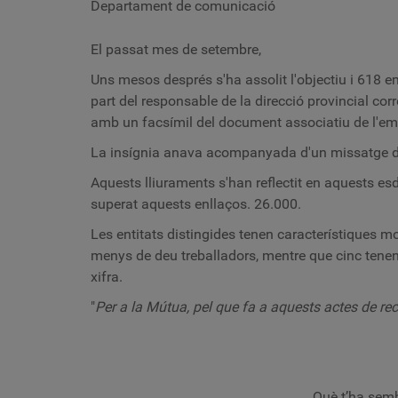
Departament de comunicació
El passat mes de setembre,
Uns mesos després s'ha assolit l'objectiu i 618 em
part del responsable de la direcció provincial co
amb un facsímil del document associatiu de l'empr
La insígnia anava acompanyada d'un missatge de
Aquests lliuraments s'han reflectit en aquests e
superat aquests enllaços. 26.000.
Les entitats distingides tenen característiques mo
menys de deu treballadors, mentre que cinc tenen 
xifra.
"
Per a la Mútua, pel que fa a aquests actes de r
Què t’ha semb