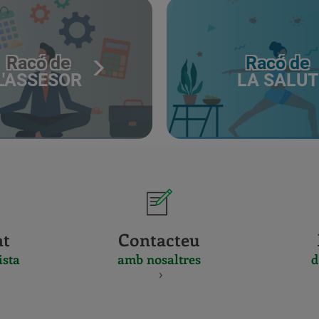
Racó de
Racó de
L'ASSESOR
LA SALUT
at
Contacteu
ista
amb nosaltres
d