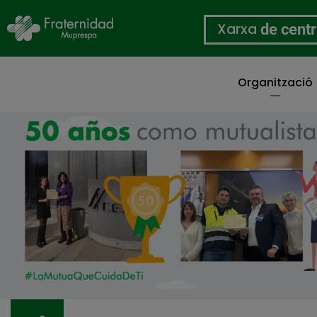
Xarxa
de cent
Organització
Vés
al
contingut