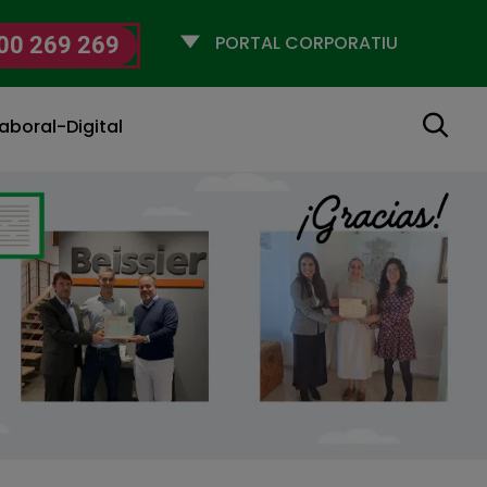
Selecciona
00 269 269
un
perfil
Cerca
aboral-Digital