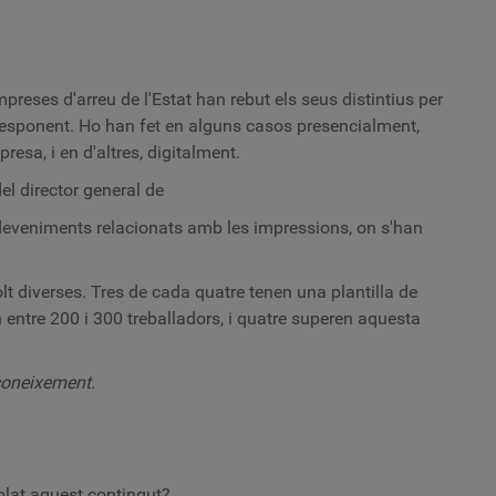
preses d'arreu de l'Estat han rebut els seus distintius per
rresponent. Ho han fet en alguns casos presencialment,
esa, i en d'altres, digitalment.
l director general de
sdeveniments relacionats amb les impressions, on s'han
lt diverses. Tres de cada quatre tenen una plantilla de
entre 200 i 300 treballadors, i quatre superen aquesta
econeixement.
lat aquest contingut?