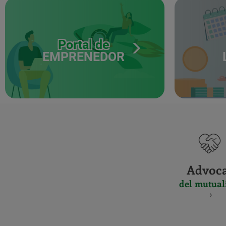
Portal de
EMPRENEDOR
Advoc
del mutual