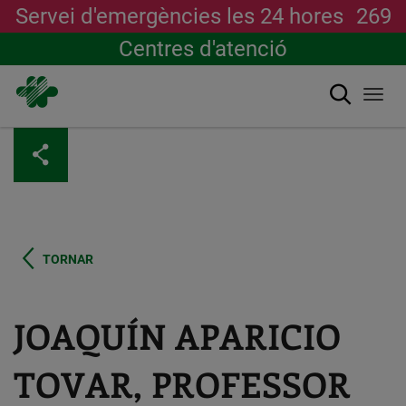
Servei d'emergències les 24 hores
269
Centres d'atenció
Cerca
Togg
navi
Vés
al
contingut
TORNAR
JOAQUÍN APARICIO
TOVAR, PROFESSOR