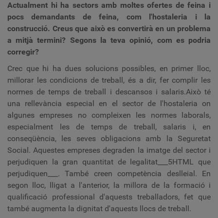
Actualment hi ha sectors amb moltes ofertes de feina i
pocs demandants de feina, com l'hostaleria i la
construcció. Creus que això es convertirà en un problema
a mitjà termini? Segons la teva opinió, com es podria
corregir?
Crec que hi ha dues solucions possibles, en primer lloc,
millorar les condicions de treball, és a dir, fer complir les
normes de temps de treball i descansos i salaris.
Això té
una rellevància especial en el sector de l'hostaleria on
algunes empreses no compleixen les normes laborals,
especialment les de temps de treball, salaris i, en
conseqüència, les seves obligacions amb la Seguretat
Social.
Aquestes empreses degraden la imatge del sector
i
perjudiquen la gran quantitat de legalitat___5HTML que
perjudiquen___.
També creen competència deslleial
. En
segon lloc, lligat a l'anterior, la millora de la formació i
qualificació professional d'aquests treballadors, fet que
també augmenta la dignitat d'aquests llocs de treball.