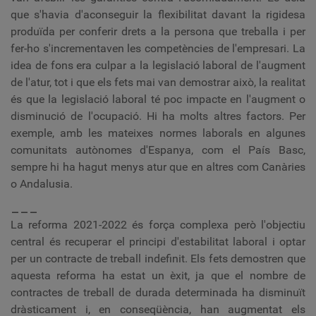
que s'havia d'aconseguir la flexibilitat davant la rigidesa
produïda per conferir drets a la persona que treballa i per
fer-ho s'incrementaven les competències de l'empresari. La
idea de fons era culpar a la legislació laboral de l'augment
de l'atur, tot i que els fets mai van demostrar això, la realitat
és que la legislació laboral té poc impacte en l'augment o
disminució de l'ocupació. Hi ha molts altres factors. Per
exemple, amb les mateixes normes laborals en algunes
comunitats autònomes d'Espanya, com el País Basc,
sempre hi ha hagut menys atur que en altres com Canàries
o Andalusia.
___
La reforma 2021-2022 és força complexa però l'objectiu
central és recuperar el principi d'estabilitat laboral i optar
per un contracte de treball indefinit. Els fets demostren que
aquesta reforma ha estat un èxit, ja que el nombre de
contractes de treball de durada determinada ha disminuït
dràsticament i, en conseqüència, han augmentat els