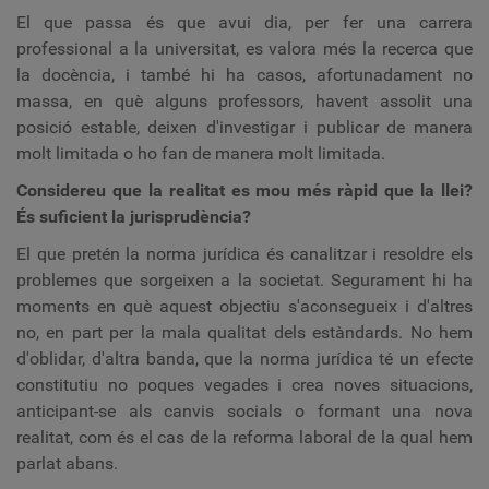
El que passa és que avui dia, per fer una carrera
professional a la universitat, es valora més la recerca que
la docència, i també hi ha casos, afortunadament no
massa, en què alguns professors, havent assolit una
posició estable, deixen d'investigar i publicar de manera
molt limitada o ho fan de manera molt limitada.
Considereu que la realitat es mou més ràpid que la llei?
És suficient la jurisprudència?
El que pretén la norma jurídica és canalitzar i resoldre els
problemes que sorgeixen a la societat. Segurament hi ha
moments en què aquest objectiu s'aconsegueix i d'altres
no, en part per la mala qualitat dels estàndards. No hem
d'oblidar, d'altra banda, que la norma jurídica té un efecte
constitutiu no poques vegades i crea noves situacions,
anticipant-se als canvis socials o formant una nova
realitat, com és el cas de la reforma laboral de la qual hem
parlat abans.