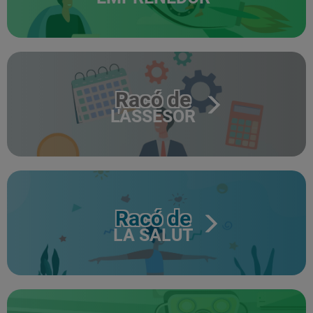
Racó de
L'ASSESOR
Racó de
LA SALUT