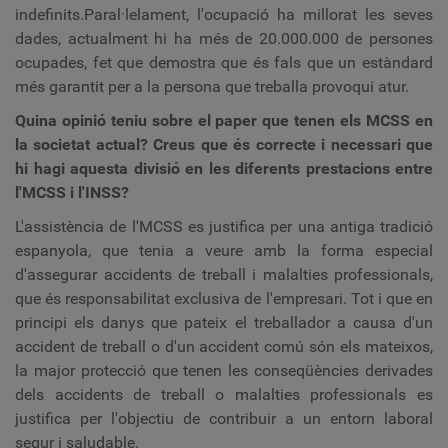
indefinits.Paral·lelament, l'ocupació ha millorat les seves
dades, actualment hi ha més de 20.000.000 de persones
ocupades, fet que demostra que és fals que un estàndard
més garantit per a la persona que treballa provoqui atur.
Quina opinió teniu sobre el paper que tenen els MCSS en
la societat actual? Creus que és correcte i necessari que
hi hagi aquesta divisió en les diferents prestacions entre
l'MCSS i l'INSS?
L'assistència de l'MCSS es justifica per una antiga tradició
espanyola, que tenia a veure amb la forma especial
d'assegurar accidents de treball i malalties professionals,
que és responsabilitat exclusiva de l'empresari.
Tot i que en
principi els danys que pateix el treballador a causa d'un
accident de treball o d'un accident comú són els mateixos,
la major protecció que tenen les conseqüències derivades
dels accidents de treball o malalties professionals es
justifica per l'objectiu de contribuir a un entorn laboral
segur i saludable.