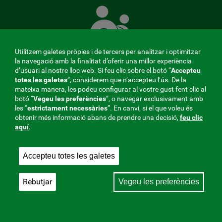
Mútua
que
té
cura
Utilitzem galetes pròpies i de tercers per analitzar i optimitzar
de
la navegació amb la finalitat d’oferir una millor experiència
tu
d’usuari al nostre lloc web. Si feu clic sobre el botó “
Accepteu
totes les galetes
”, considerem que n’accepteu l’ús. De la
mateixa manera, les podeu configurar al vostre gust fent clic al
MENÚ
botó “
Vegeu les preferències
”, o navegar exclusivament amb
les “
estrictament
necessàries
”. En canvi, si el que voleu és
REDES
obtenir més informació abans de prendre una decisió,
feu clic
aquí
.
SOCIALES
Perfil del contractant
|
Cookies
|
Avís legal
|
Privacitat
V20
Accepteu totes les galetes
Mútua col·laboradora amb la Seguretat Social, 275.
Fraternidad-Muprespa 2026
Rebutjar
Vegeu les preferències
Desa
Català