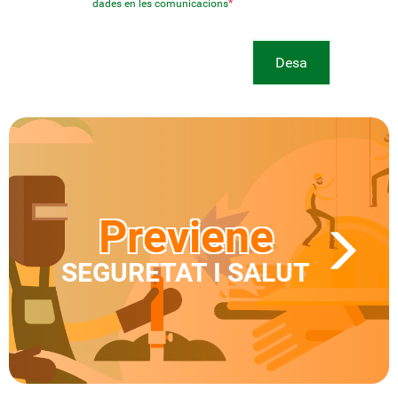
dades en les comunicacions
*
Desa
Previene
SEGURETAT I SALUT