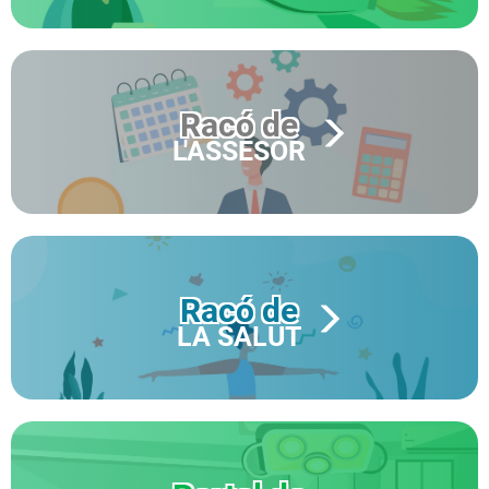
Racó de
L'ASSESOR
Racó de
LA SALUT