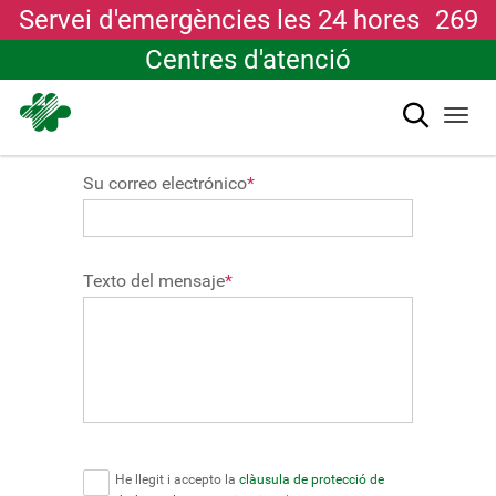
Servei d'emergències les 24 hores
269
Centres d'atenció
Cerca
Togg
navi
Vés
Su correo electrónico
*
al
contingut
Texto del mensaje
*
He llegit i accepto la
clàusula de protecció de