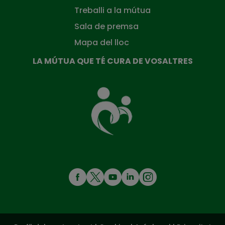
Treballi a la mútua
Sala de premsa
Mapa del lloc
LA MÚTUA QUE TÉ CURA DE VOSALTRES
La
Mútua
que
té
cura
de
tu
MENÚ
REDES
SOCIALES