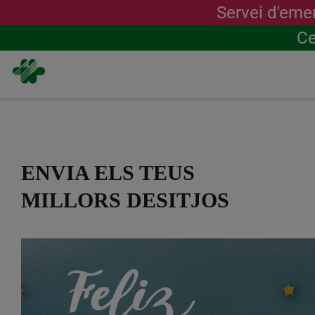
Servei d'eme
Ce
Vés
al
contingut
ENVIA ELS TEUS
MILLORS DESITJOS