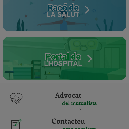
Racó de
LA SALUT
Portal de
L'HOSPITAL
Advocat
del mutualista
Contacteu
amb nosaltres