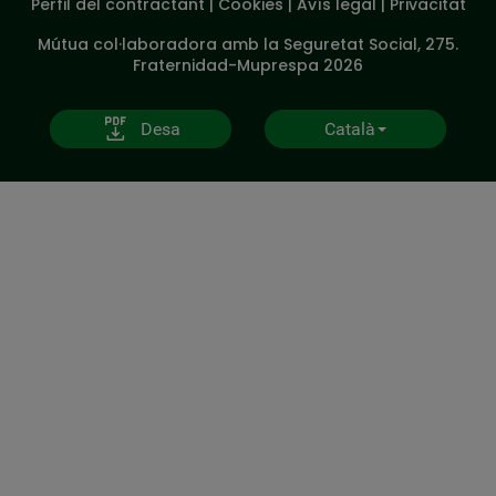
Perfil del contractant
|
Cookies
|
Avís legal
|
Privacitat
V20
Mútua col·laboradora amb la Seguretat Social, 275.
Fraternidad-Muprespa 2026
Desa
Català