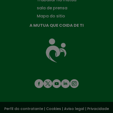
sala de prensa
Mapa do sitio
A MUTUA QUE COIDA DE TI
A
Mutua
que
te
coida
MENÚ
REDES
SOCIALES
Perfil do contratante
|
Cookies
|
Aviso legal
|
Privacidade