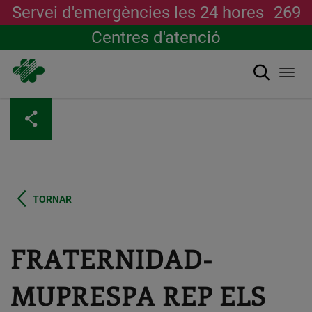
Servei d'emergències les 24 hores
269
Centres d'atenció
Cerca
Togg
navi
Vés
al
contingut
TORNAR
FRATERNIDAD-
MUPRESPA REP ELS