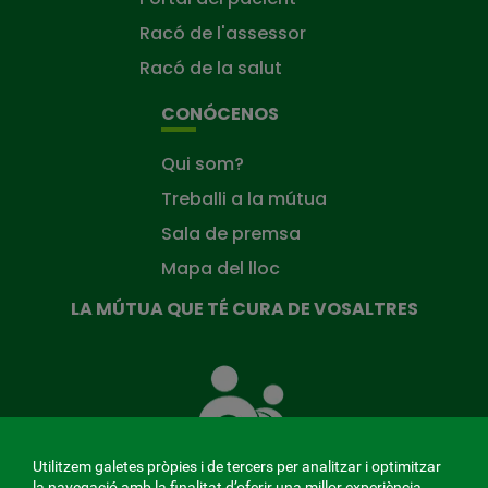
Racó de l'assessor
Racó de la salut
CONÓCENOS
Qui som?
Treballi a la mútua
Sala de premsa
Mapa del lloc
LA MÚTUA QUE TÉ CURA DE VOSALTRES
La
Mútua
que
té
cura
Utilitzem galetes pròpies i de tercers per analitzar i optimitzar
de
la navegació amb la finalitat d’oferir una millor experiència