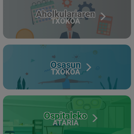
Aholkulariaren
TXOKOA
Osasun
TXOKOA
Ospitaleko
ATARIA