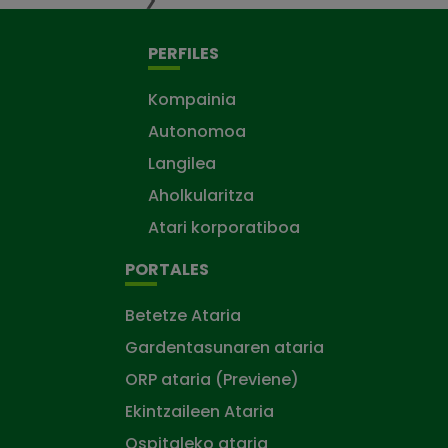
PERFILES
Kompainia
Autonomoa
Langilea
Aholkularitza
Atari korporatiboa
PORTALES
Betetze Ataria
Gardentasunaren ataria
ORP ataria (Previene)
Ekintzaileen Ataria
Ospitaleko ataria