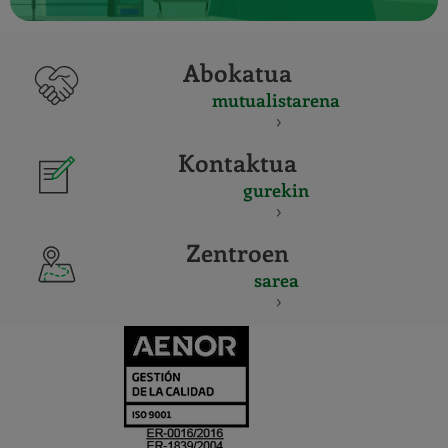
Abokatua
mutualistarena
Kontaktua
gurekin
Zentroen
sarea
CERTIFICADO
Y
ACREDITACIO