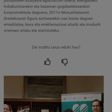
jarraibideen ezarpena egiaztatzen duena, etengabeko
hobekuntzarekin eta bezeroen gogobetetzearekin
konprometituta dagoena, 2011n Mutualitatearen
Arartekoaren figura sortzearekin oso lotuta dagoen
errealitatea, kexa eta erreklamazioei ahalik eta modurik
onenean artatu eta erantzuteko.
Zer iruditu zaizu eduki hau?