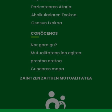
Pazientearen Ataria
Aholkulariaren Txokoa
Osasun txokoa
CONÓCENOS
Nor gara gu?
Mutualitatean lan egitea
prentsa aretoa
Gunearen mapa
ZAINTZEN ZAITUEN MUTUALITATEA
Zaintzen
zaituen
Mutua