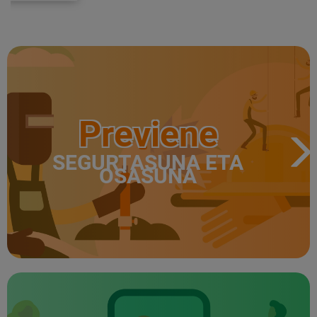
Previene
SEGURTASUNA ETA
OSASUNA