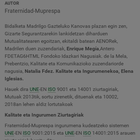
AUTOR
Fraternidad-Muprespa
Bidalketa Madrilgo Gazteluko ​​Kanovas plazan egin zen,
Gizarte Segurantzarekin lankidetzan diharduen
Mutualitatearen egoitzan, ekitaldi batean AENORek,
Madrilen duen zuzendariak,
Enrique Megía
,Antero
FDETAG6HTML Fondoko Idazkari Nagusiak. de la Mela,
Prebentzio, Kalitate eta Komunikazioko zuzendariorde
nagusia,
Natalia Fdez. Kalitate eta Ingurumenekoa,
Elena
Iglesias.
Hauek dira
UNE
-EN
ISO
9001 eta 14001 ziurtagiriak,
Mutuak 2013tik, sortu zirenetik, dituenak eta 10002,
2018an lehen aldiz lortutakoak
Kalitate eta Ingurumen Ziurtagiriak
Fraternidad-Muprespa ingurumena kudeatzeko sistemen
UNE
-EN
ISO
9001:2015 eta
UNE
-EN
ISO
14001:2015 arauen