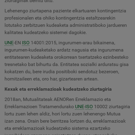
ziurtagiriak berritu ditu.
Lehenengo ziurtapena paziente elkartuaren kontingentzia
profesionalen eta ohiko kontingentzia estaltzearekin
lotutako zerbitzuen kudeaketa administratiboko jardueren
kalitatea kudeatzeko sistemei dagokie.
UNE
-EN
ISO
14001:2015, ingurumen-arau bikainena,
ingurumen-kudeaketako ardatz nagusia eta ingurumena
entitatearen kudeaketa orokorrean txertatzeko ezinbesteko
tresnetako bat bihurtu da. Entitatea sozialki arduratsu gisa
kokatzen du, bere irudia positiboki sendotuz bezeroen,
hornitzaileen eta, oro har, gizartearen artean.
Kexak eta erreklamazioak kudeatzeko ziurtagiria
2018an, Mutualitateak AENORen Erreklamazio eta
Erreklamazioen Tratamendurako
UNE
-
ISO
10002 ziurtagiria
lortu zuen lehen aldiz, hori lortu zuen lehenengo Mutua
izan zena. Orain bere berritzea lortzen du, erreklamazioak
eta erreklamazioak kudeatzeko sistema ezartzeko