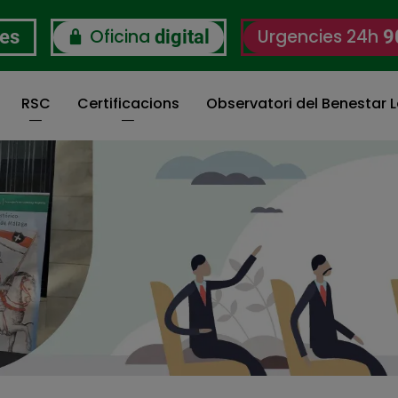
Oficina
Urgencies 24h
res
digital
9
RSC
Certificacions
Observatori del Benestar L