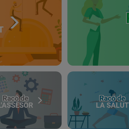
T
Racó de
Racó de
L'ASSESOR
LA SALUT