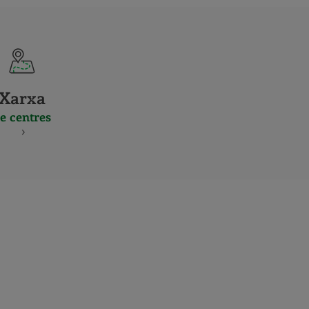
Xarxa
e centres
S
NES