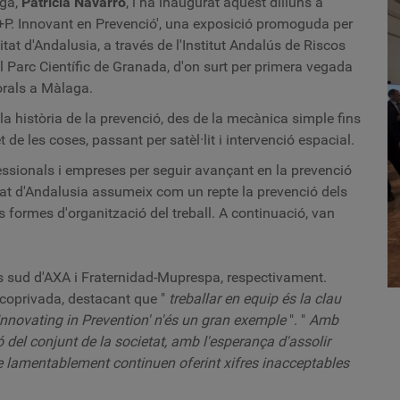
aga,
Patricia Navarro
, i
ha inaugurat aquest dilluns a
 'I+P. Innovant en Prevenció', una exposició promoguda per
at d'Andalusia, a través de l'Institut Andalús de Riscos
 al Parc Científic de Granada, d'on surt per primera vegada
borals a Màlaga.
la història de la prevenció, des de la mecànica simple fins
de les coses, passant per satèl·lit i intervenció espacial.
fessionals i empreses per seguir avançant en la prevenció
itat d'Andalusia assumeix com un repte la prevenció dels
es formes d'organització del treball. A continuació, van
ials sud d'AXA i Fraternidad-Muprespa, respectivament.
icoprivada, destacant que "
treballar en equip és la clau
P Innovating in Prevention' n'és un gran exemple
". "
Amb
 del conjunt de la societat, amb l'esperança d'assolir
, que lamentablement continuen oferint xifres inacceptables