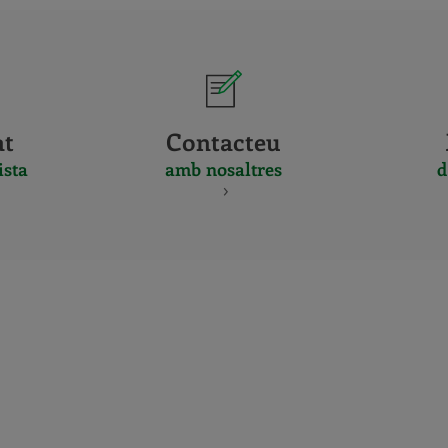
at
Contacteu
ista
amb nosaltres
d
CERTIFICADO
Y
ACREDITACIO