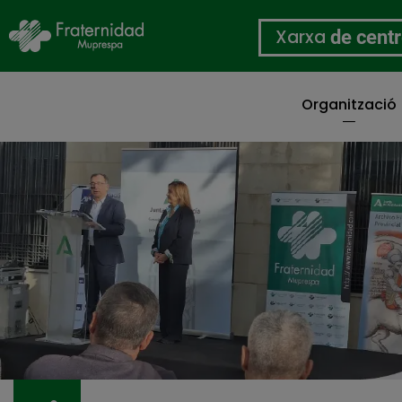
Xarxa
de cent
Organització
Vés
al
contingut