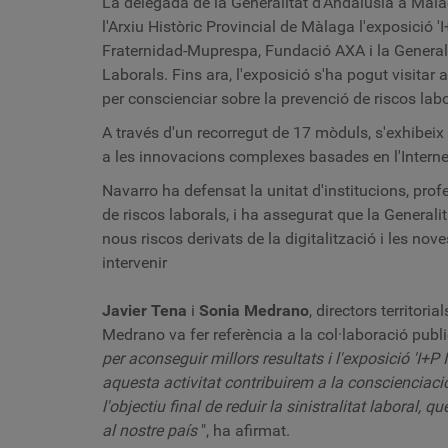
La delegada de la Generalitat d'Andalusia a Màl
l'Arxiu Històric Provincial de Màlaga l'exposició
Fraternidad-Muprespa, Fundació AXA i la Generalit
Laborals. Fins ara, l'exposició s'ha pogut visitar
per conscienciar sobre la prevenció de riscos la
A través d'un recorregut de 17 mòduls, s'exhibeix 
a les innovacions complexes basades en l'Internet 
Navarro ha defensat la unitat d'institucions, pro
de riscos laborals, i ha assegurat que la General
nous riscos derivats de la digitalització i les nov
intervenir
Javier Tena
i
Sonia Medrano
, directors territor
Medrano va fer referència a la col·laboració publ
per aconseguir millors resultats i l'exposició 'I+
aquesta activitat contribuirem a la conscienciació
l'objectiu final de reduir la sinistralitat laboral
al nostre país
", ha afirmat.