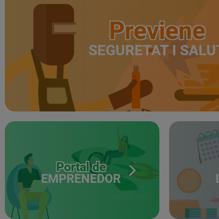
Previene
SEGURETAT I SALU
Portal de
EMPRENEDOR