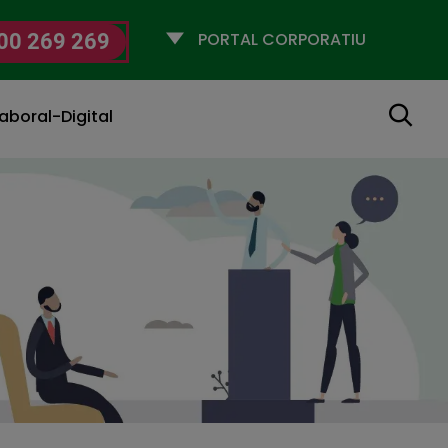
Selecciona
00 269 269
un
perfil
Cerca
aboral-Digital