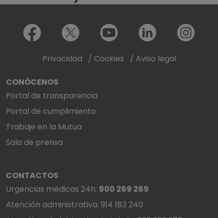
Menú redes sociales
Facebook
X
Youtube
LinkedIn
Instagram
Privacidad
/
Cookies
/
Aviso legal
CONÓCENOS
Portal de transparencia
Portal de cumplimiento
Trabaje en la Mutua
Sala de prensa
CONTACTOS
Urgencias médicas 24h:
900 269 269
Atención administrativa: 914 183 240