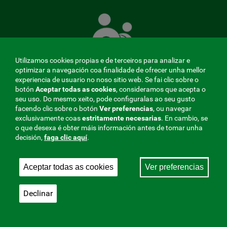
A
Mutua
que
te
coida
Utilizamos cookies propias e de terceiros para analizar e
optimizar a navegación coa finalidade de ofrecer unha mellor
experiencia de usuario no noso sitio web. Se fai clic sobre o
botón
Aceptar todas as cookies
, consideramos que acepta o
seu uso. Do mesmo xeito, pode configuralas ao seu gusto
MENÚ
facendo clic sobre o botón
Ver preferencias
, ou navegar
exclusivamente coas
estritamente
necesarias
. En cambio, se
REDES
o que desexa é obter máis información antes de tomar unha
decisión,
faga clic aquí
.
SOCIALES
Perfil do contratante
|
Cookies
|
Aviso legal
|
Privacidade
V20
Aceptar todas as cookies
Ver preferencias
Mutua Colaboradora coa Seguridade Social, 275.
Fraternidad-Muprespa 2026
Declinar
Gardar
Galego