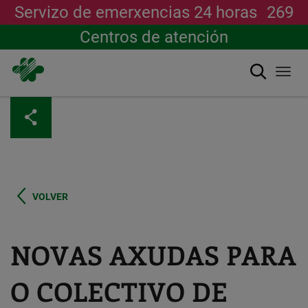
Servizo de emerxencias 24 horas
269
Centros de atención
Buscar
Togg
navi
Ir
o
contido
principal
VOLVER
NOVAS AXUDAS PARA
O COLECTIVO DE