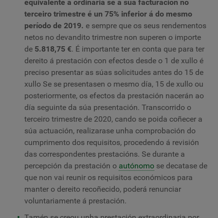
equivalente á ordinaria se a súa facturación no
terceiro trimestre é un 75% inferior á do mesmo
período de 2019.
e sempre que os seus rendementos
netos no devandito trimestre non superen o importe
de
5.818,75 €
. É importante ter en conta que para ter
dereito á prestación con efectos desde o 1 de xullo é
preciso presentar as súas solicitudes antes do 15 de
xullo Se se presentasen o mesmo día, 15 de xullo ou
posteriormente, os efectos da prestación nacerán ao
día seguinte da súa presentación. Transcorrido o
terceiro trimestre de 2020, cando se poida coñecer a
súa actuación, realizarase unha comprobación do
cumprimento dos requisitos, procedendo á revisión
das correspondentes prestacións. Se durante a
percepción da prestación o
autónomo
se decatase de
que non vai reunir os requisitos económicos para
manter o dereito recoñecido, poderá renunciar
voluntariamente á prestación.
Tamén se creou unha prestación extraordinaria por