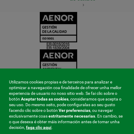
CERTIFICADO
Y
ACREDITACIO
Utilizamos cookies propias e de terceiros para analizar e
optimizar a navegación coa finalidade de ofrecer unha mellor
experiencia de usuario no noso sitio web. Se fai clic sobre o
botón
Aceptar todas as cookies
, consideramos que acepta o
seu uso. Do mesmo xeito, pode configuralas ao seu gusto
facendo clic sobre o botón
Ver preferencias
, ou navegar
exclusivamente coas
estritamente
necesarias
. En cambio, se
o que desexa é obter máis información antes de tomar unha
decisión,
faga clic aquí
.