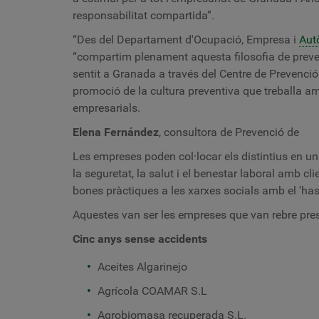
responsabilitat compartida”.
“Des del Departament d'Ocupació, Empresa i
Aut
“compartim plenament aquesta filosofia de preven
sentit a Granada a través del Centre de Prevenció
promoció de la cultura preventiva que treballa amb
empresarials.
Elena Fernández
, consultora de Prevenció de
Les empreses poden col·locar els distintius en un 
la seguretat, la salut i el benestar laboral amb cli
bones pràctiques a les xarxes socials amb el 'h
Aquestes van ser les empreses que van rebre prese
Cinc anys sense accidents
Aceites Algarinejo
Agrícola COAMAR S.L
Agrobiomasa recuperada S.L.