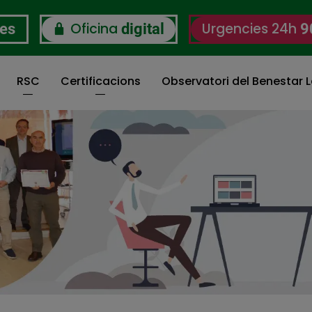
Oficina
Urgencies 24h
res
digital
9
RSC
Certificacions
Observatori del Benestar L