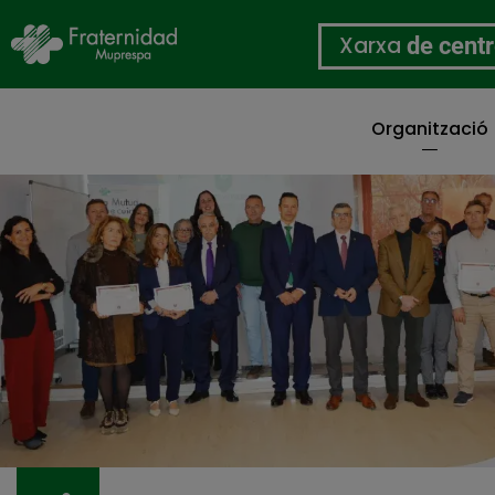
Xarxa
de cent
Organització
Vés
al
contingut