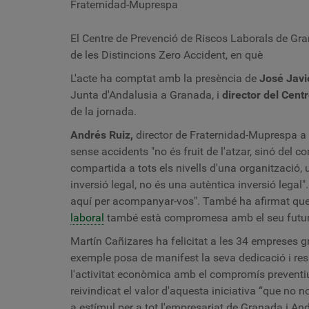
Fraternidad-Muprespa
El Centre de Prevenció de Riscos Laborals de Gran
de les Distincions Zero Accident, en què
L'acte ha comptat amb la presència de
José Javi
Junta d'Andalusia a Granada, i
director del Cent
de la jornada.
Andrés Ruiz,
director de Fraternidad-Muprespa a 
sense accidents "no és fruit de l'atzar, sinó del c
compartida a tots els nivells d'una organització,
inversió legal, no és una autèntica inversió legal"
aquí per acompanyar-vos". També ha afirmat qu
laboral
també està compromesa amb el seu futur
Martín Cañizares ha felicitat a les 34 empreses g
exemple posa de manifest la seva dedicació i res
l'activitat econòmica amb el compromís preventiu 
reivindicat el valor d'aquesta iniciativa “que n
a estímul per a tot l'empresariat de Granada i And