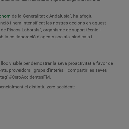
ònom
de la Generalitat d'Andalusia”, ha afegit,
ció i hem intensificat les nostres accions en aquest
 de Riscos Laborals”, organisme de suport tècnic i
 la col·laboració d'agents socials, sindicals i
lloc visible per demostrar la seva proactivitat a favor de
ents, proveïdors i grups d'interès, i compartir les seves
astag' #CeroAccidentesFM.
ncialment el distintiu zero accident: