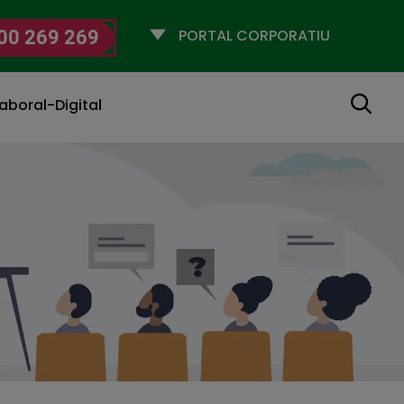
Selecciona
00 269 269
un
perfil
Cerca
aboral-Digital