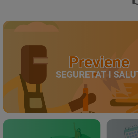
Previene
SEGURETAT I SALU