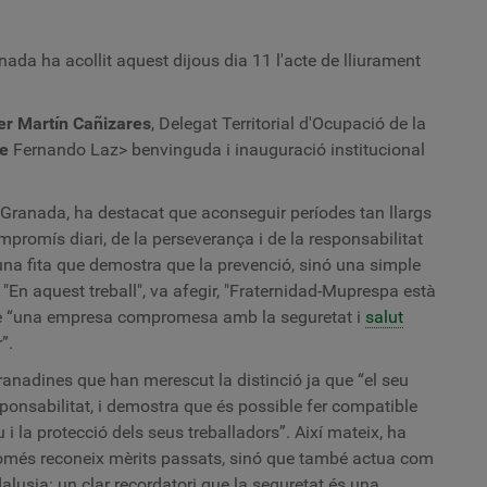
A
Ru
J
ada ha acollit aquest dijous dia 11 l'acte de lliurament
J
M
i
er Martín Cañizares
, Delegat Territorial d'Ocupació de la
F
re
Fernando Laz> benvinguda i inauguració institucional
L
Granada, ha destacat que aconseguir períodes tan llargs
ompromís diari, de la perseverança i de la responsabilitat
 una fita que demostra que la prevenció, sinó una simple
. "En aquest treball", va afegir, "Fraternidad-Muprespa està
e “una empresa compromesa amb la seguretat i
salut
”.
ranadines que han merescut la distinció ja que “el seu
ponsabilitat, i demostra que és possible fer compatible
i la protecció dels seus treballadors”. Així mateix, ha
o només reconeix mèrits passats, sinó que també actua com
alusia: un clar recordatori que la seguretat és una