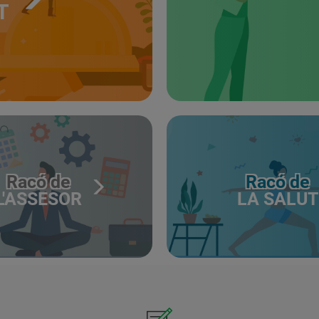
T
Racó de
Racó de
L'ASSESOR
LA SALUT