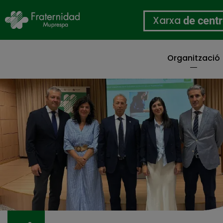
Xarxa
de cent
Organització
Vés
al
contingut