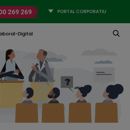
Selecciona
00 269 269
un
perfil
Cerca
aboral-Digital