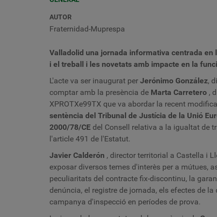
AUTOR
Fraternidad-Muprespa
Valladolid una jornada informativa centrada en l
i el treball i les novetats amb impacte en la func
L'acte va ser inaugurat per
Jerónimo González
, 
comptar amb la presència de
Marta Carretero
, d
XPROTXe99TX que va abordar la recent modificació
sentència del Tribunal de Justícia de la Unió E
2000/78/CE
del Consell
relativa a la igualtat de 
l'article 491 de l'Estatut.
Javier Calderón
,
director territorial a Castella i L
exposar diversos temes d'interès per a mútues, ass
peculiaritats del contracte fix-discontinu, la ga
denúncia, el registre de jornada, els efectes de la
campanya d'inspecció en períodes de prova.