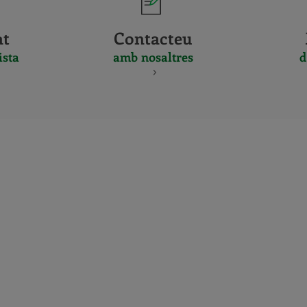
at
Contacteu
ista
amb nosaltres
d
CERTIFICADO
Y
ACREDITACIO