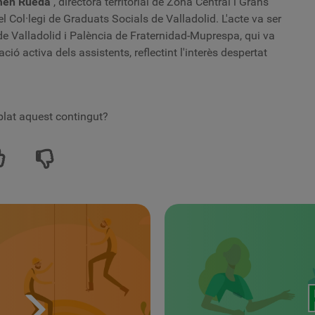
men Rueda
, directora territorial de Zona Central i Grans
el Col·legi de Graduats Socials de Valladolid. L'acte va ser
l de Valladolid i Palència de Fraternidad-Muprespa, qui va
ació activa dels assistents, reflectint l'interès despertat
lat aquest contingut?