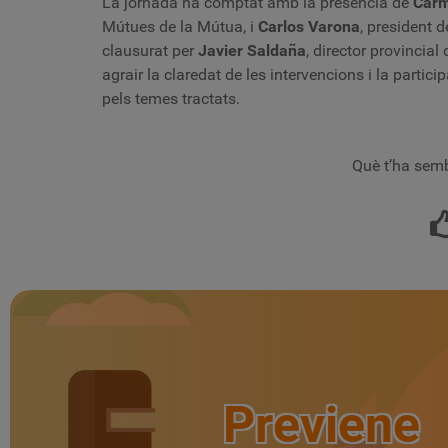
La jornada ha comptat amb la presència de
Car
Mútues de la Mútua, i
Carlos Varona
, president d
clausurat per
Javier Saldaña
, director provincia
agrair la claredat de les intervencions i la particip
pels temes tractats.
Què t’ha semb
Previene