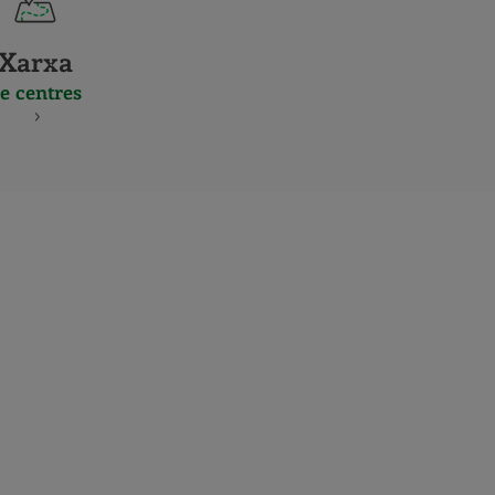
Xarxa
e centres
S
NES