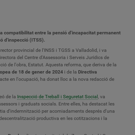
di
te
a
C
i
L
a compatibilitat entre la pensió d'incapacitat permanent
d
ió d'inspecció (ITSS).
la
I
director provincial de l'INSS i TGSS a Valladolid, i va
d
irectora del Centre d'Assessoria i Serveis Jurídics de
Tr
 de l'obra, Estatut. Aquesta reforma, que deriva de la
i
S
uropea de 18 de gener de 2024
i de la
Directiva
S
tracte en l'ocupació, ha donat lloc a la nova redacció de
leó de la
Inspecció de Treball i Seguretat Social
, va
essors i graduats socials. Entre elles, ha destacat les
rantia d'indemnització per acomiadaments després d'una
 descentralització productiva en les cotitzacions i la