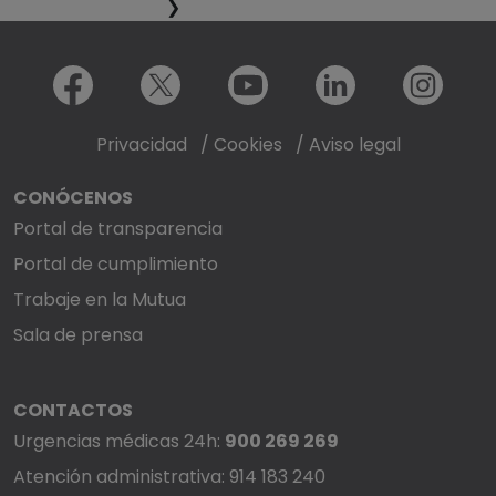
❯
Menú redes sociales
Facebook
X
Youtube
LinkedIn
Instagram
Privacidad
/
Cookies
/
Aviso legal
CONÓCENOS
Portal de transparencia
Portal de cumplimiento
Trabaje en la Mutua
Sala de prensa
CONTACTOS
Urgencias médicas 24h:
900 269 269
Atención administrativa: 914 183 240