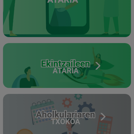
Ekintzaileen
ATARIA
Aholkulariaren
TXOKOA