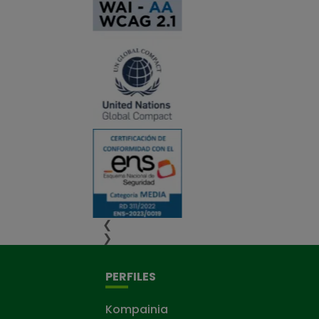
❮
❯
PERFILES
Kompainia