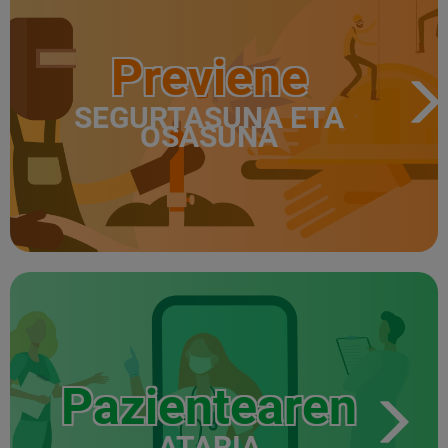
Previene
SEGURTASUNA ETA
OSASUNA
Pazientearen
ATARIA