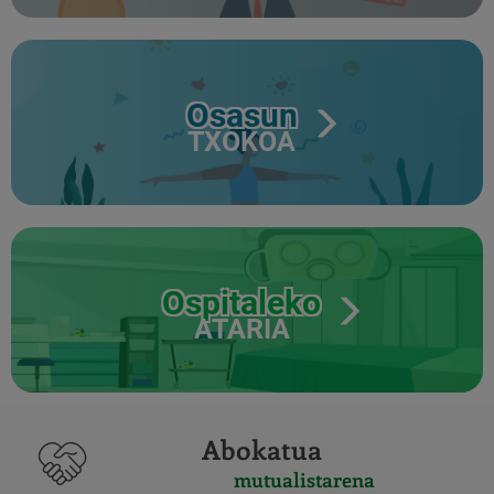
Osasun
TXOKOA
Ospitaleko
ATARIA
Abokatua
mutualistarena