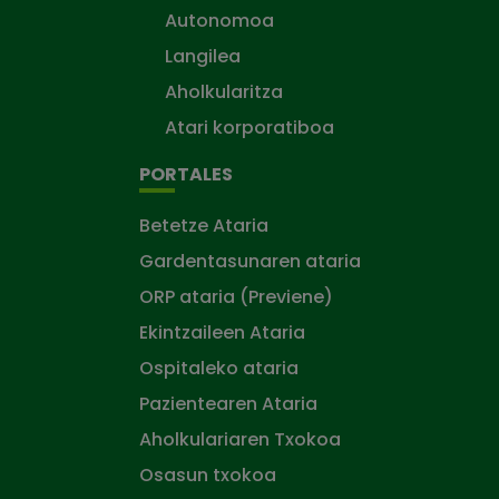
Autonomoa
Langilea
Aholkularitza
Atari korporatiboa
PORTALES
Betetze Ataria
Gardentasunaren ataria
ORP ataria (Previene)
Ekintzaileen Ataria
Ospitaleko ataria
Pazientearen Ataria
Aholkulariaren Txokoa
Osasun txokoa