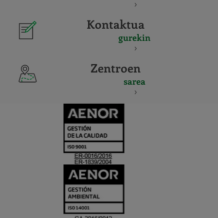
Kontaktua
gurekin
Zentroen
sarea
CERTIFICADO
Y
ACREDITACIO