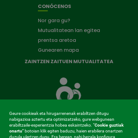
CONÓCENOS
Nor gara gu?
Mutualitatean lan egitea
prentsa aretoa
Gunearen mapa
ZAINTZEN ZAITUEN MUTUALITATEA
Zaintzen
zaituen
Mutua
Geure cookieak eta hirugarrenenak erabiltzen ditugu
nabigazioa aztertu eta optimizatzeko, gure webgunean
erabiltzaile-esperientzia hobea eskaintzeko. “
Cookie guztiak
MENÚ
onartu
” botoian klik egiten baduzu, haien erabilera onartzen
duzula ulertzen dugu. Era berean, nahi bezala konfigura