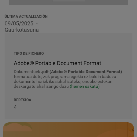
ÚLTIMA ACTUALIZACIÓN
09/05/2025
Gaurkotasuna
TIPO DE FICHERO
Adobe® Portable Document Format
Dokumentuek
.pdf (Adobe® Portable Document Format)
formatua dute; zuk programa egokia ez baldin baduzu
dokumentu horiek ikusiahal izateko, ondoko estekan
deskargatu ahal izango duzu
(hemen sakatu)
BERTSIOA
4