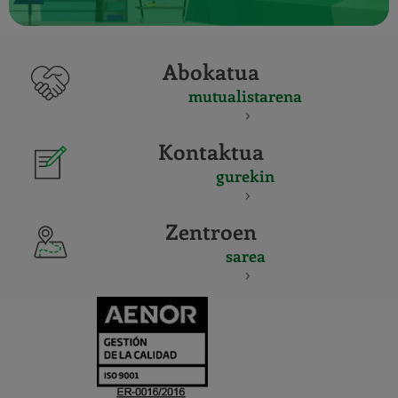
Abokatua
mutualistarena
Kontaktua
gurekin
Zentroen
sarea
CERTIFICADO
Y
ACREDITACIO