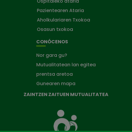
Ospitaleko ataria
Pazientearen Ataria
Aholkulariaren Txokoa
Osasun txokoa
CONÓCENOS
Nor gara gu?
Mutualitatean lan egitea
prentsa aretoa
Gunearen mapa
ZAINTZEN ZAITUEN MUTUALITATEA
Zaintzen
zaituen
Mutua