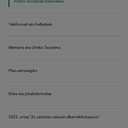
Arteko akordioak Elkarrekiko
Telefonoak eta helbideak
Memoria eta Urteko Txostena
Plan estrategiko
Etika eta jokabide kodea
2022. urtea "Zu zaintzen zaituen elkarrekikotasuna"