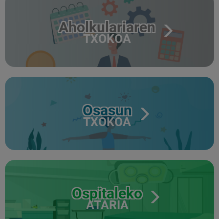
Aholkulariaren
TXOKOA
Osasun
TXOKOA
Ospitaleko
ATARIA