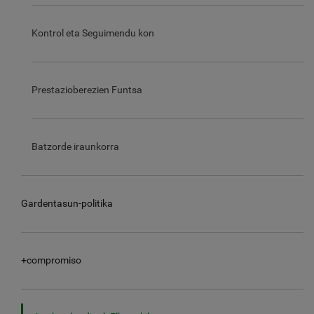
Kontrol eta Seguimendu kon
Prestazioberezien Funtsa
Batzorde iraunkorra
Gardentasun-politika
+compromiso