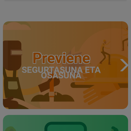
Previene
SEGURTASUNA ETA
OSASUNA