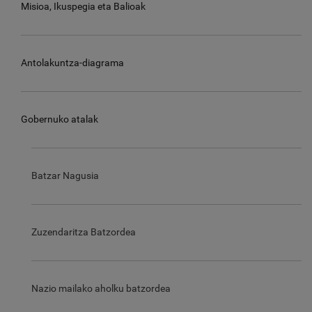
Misioa, Ikuspegia eta Balioak
Antolakuntza-diagrama
Gobernuko atalak
Batzar Nagusia
Zuzendaritza Batzordea
Nazio mailako aholku batzordea