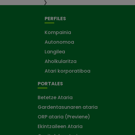
❯
PERFILES
Kompainia
Autonomoa
Langilea
Aholkularitza
Atari korporatiboa
PORTALES
Betetze Ataria
Gardentasunaren ataria
ORP ataria (Previene)
Ekintzaileen Ataria