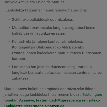
Umivale Activa eta Unión de Mutuas.
Lankidetza Hitzarmen hauek honako hauek dira:
Sektoreko baliabideak optimizatzea.
Mutualitate-zentroetako langile aseguratuei beren
baliabideekin laguntza erraztea.
Kontrol- eta jarraipen-kontsultak hobetzea,
Kontingentzia Ohikoengatiko Aldi Baterako
Ezintasunaren kudeaketan Mutualitateen funtzioaren
barruan.
Lan-istripu bat jasaten dutenean aseguratutako
langileak bertaratu daitezkeen osasun zentroen sarea
zabaltzea.
Mutualitateen baliabide propioak optimizatzeko ildoan
jarraitzen dugu lankidetza-hitzarmenen bidez
. Testuinguru
honetan,
Asepeyo
,
Fraternidad-Muprespa
eta
ren arteko
Lankidetza Hitzarmena sinatzen da.