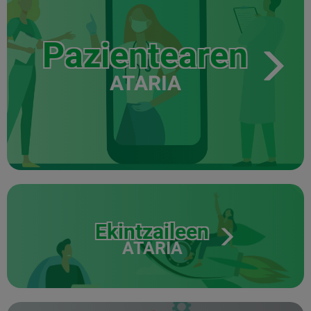
Pazientearen
ATARIA
Ekintzaileen
ATARIA