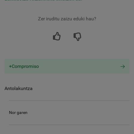
Zer iruditu zaizu eduki hau?
+Compromiso
Antolakuntza
Nor garen