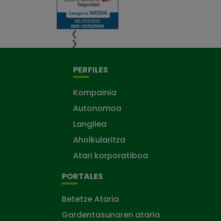
❮
❯
PERFILES
Kompainia
Autonomoa
Langilea
Aholkularitza
Atari korporatiboa
PORTALES
Betetze Ataria
Gardentasunaren ataria