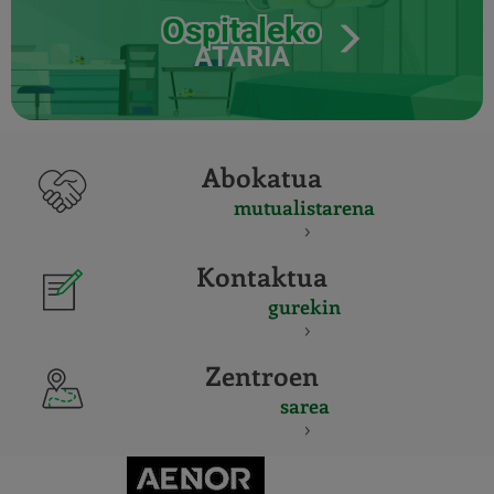
Ospitaleko
ATARIA
Abokatua
mutualistarena
Kontaktua
gurekin
Zentroen
sarea
CERTIFICADO