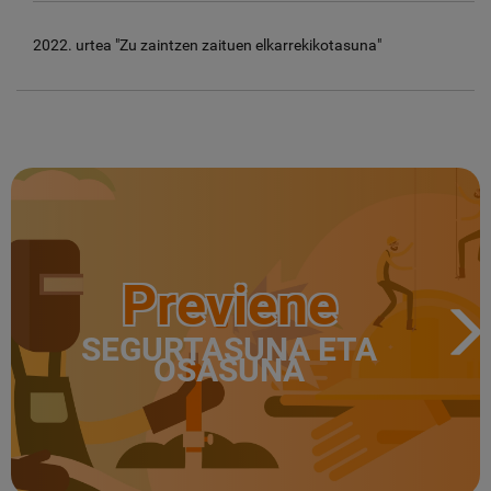
2022. urtea "Zu zaintzen zaituen elkarrekikotasuna"
Previene
SEGURTASUNA ETA
OSASUNA