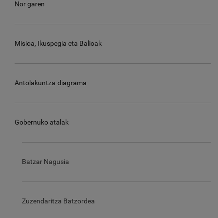
Nor garen
Misioa, Ikuspegia eta Balioak
Antolakuntza-diagrama
Gobernuko atalak
Batzar Nagusia
Zuzendaritza Batzordea