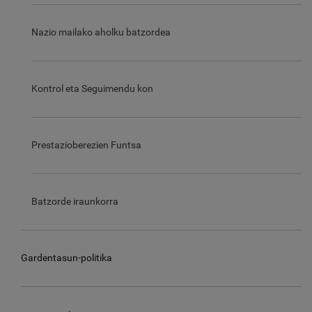
Nazio mailako aholku batzordea
Kontrol eta Seguimendu kon
Prestazioberezien Funtsa
Batzorde iraunkorra
Gardentasun-politika