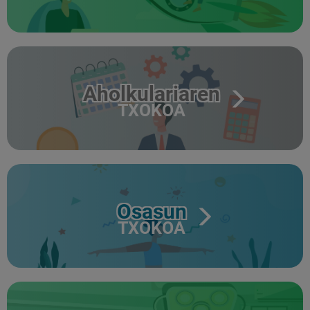
Aholkulariaren
TXOKOA
Osasun
TXOKOA