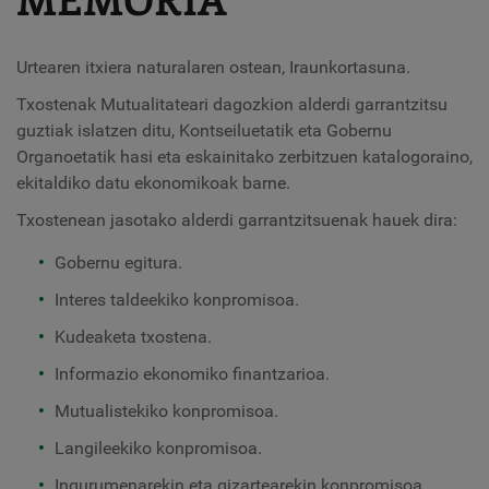
Urtearen itxiera naturalaren ostean, Iraunkortasuna.
Txostenak Mutualitateari dagozkion alderdi garrantzitsu
guztiak islatzen ditu, Kontseiluetatik eta Gobernu
Organoetatik hasi eta eskainitako zerbitzuen katalogoraino,
ekitaldiko datu ekonomikoak barne.
Txostenean jasotako alderdi garrantzitsuenak hauek dira:
Gobernu egitura.
Interes taldeekiko konpromisoa.
Kudeaketa txostena.
Informazio ekonomiko finantzarioa.
Mutualistekiko konpromisoa.
Langileekiko konpromisoa.
Ingurumenarekin eta gizartearekin konpromisoa.