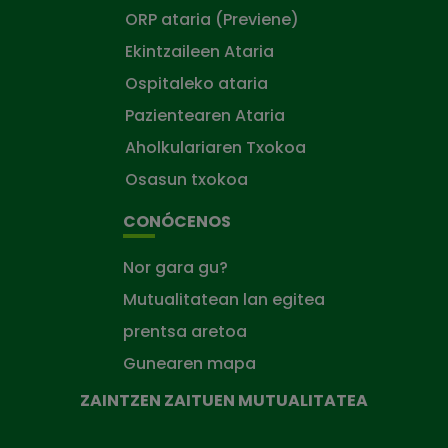
ORP ataria (Previene)
Ekintzaileen Ataria
Ospitaleko ataria
Pazientearen Ataria
Aholkulariaren Txokoa
Osasun txokoa
CONÓCENOS
Nor gara gu?
Mutualitatean lan egitea
prentsa aretoa
Gunearen mapa
ZAINTZEN ZAITUEN MUTUALITATEA
Zaintzen