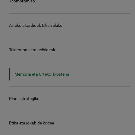
+compromiso
Arteko akordioak Elkarrekiko
Telefonoak eta helbideak
Memoria eta Urteko Txostena
Plan estrategiko
Etika eta jokabide kodea