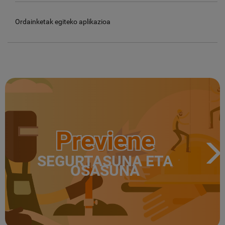
Ordainketak egiteko aplikazioa
Previene
SEGURTASUNA ETA
OSASUNA