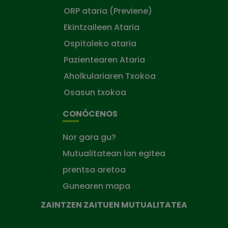
ORP ataria (Previene)
Ekintzaileen Ataria
Ospitaleko ataria
Pazientearen Ataria
Aholkulariaren Txokoa
Osasun txokoa
CONÓCENOS
Nor gara gu?
Mutualitatean lan egitea
prentsa aretoa
Gunearen mapa
ZAINTZEN ZAITUEN MUTUALITATEA
Zaintzen