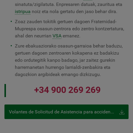
sinatuta/zigilatuta. Enpresaren datuak, zauritua eta
istripua
noiz eta nola gertatu den jaso behar dira.
Zoaz zauden tokitik gertuen dagoen Fraternidad-
Muprespa osasun-zentrora edo zentro kontzertatura,
ahal den neurrian
VSA
emanez.
Zure ebakuaziorako osasun-garraioa behar baduzu,
gertuen dagoen zentroaren kokapena ez badakizu
edo ordutegitik kanpo badago, jar zaitez gurekin
harremanetan hurrengo larrialdi-zenbakira eta
dagozkion argibideak emango dizkizugu.
+34 900 269 269
Volantes de Solicitud de Asistencia para accidente de trabajo (VSA)