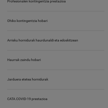
Profesionalen kontingentzia prestazioa
Ohiko kontingentzia hobari
Arrisku hornidurak haurdunaldi eta edoskitzean
Haurrak zaindu hobari
Jarduera etetea hornidurak
CATA.COVID-19 prestazioa