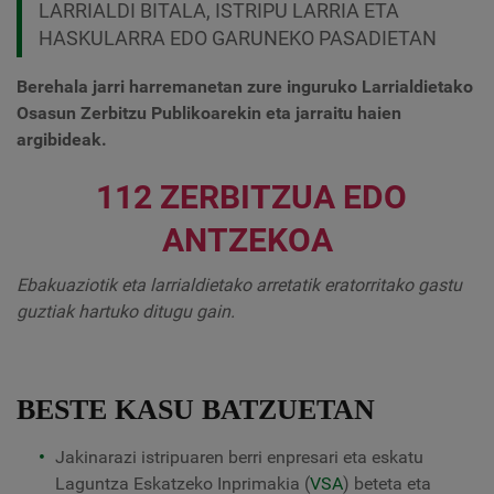
LARRIALDI BITALA, ISTRIPU LARRIA ETA
HASKULARRA EDO GARUNEKO PASADIETAN
Berehala jarri harremanetan zure inguruko Larrialdietako
Osasun Zerbitzu Publikoarekin eta jarraitu haien
argibideak.
112 ZERBITZUA EDO
ANTZEKOA
Ebakuaziotik eta larrialdietako arretatik eratorritako gastu
guztiak hartuko ditugu gain.
BESTE KASU BATZUETAN
Jakinarazi istripuaren berri enpresari eta eskatu
Laguntza Eskatzeko Inprimakia (
VSA
) beteta eta