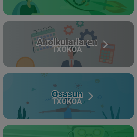
Aholkulariaren
TXOKOA
Osasun
TXOKOA