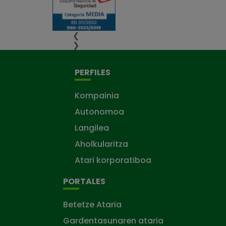
❮
❯
PERFILES
Kompainia
Autonomoa
Langilea
Aholkularitza
Atari korporatiboa
PORTALES
Betetze Ataria
Gardentasunaren ataria