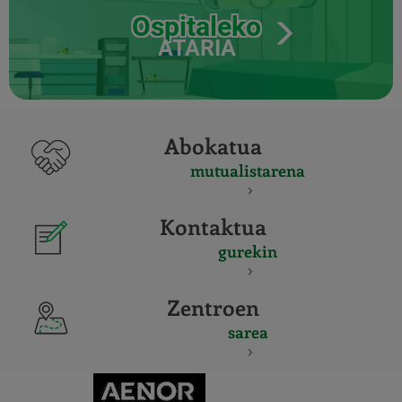
Ospitaleko
ATARIA
Abokatua
mutualistarena
Kontaktua
gurekin
Zentroen
sarea
CERTIFICADO