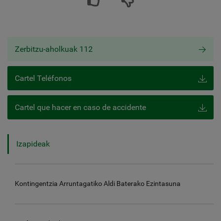
Zerbitzu-aholkuak 112
Cartel Teléfonos
Cartel que hacer en caso de accidente
Izapideak
Kontingentzia Arruntagatiko Aldi Baterako Ezintasuna