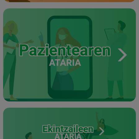
Pazientearen
ATARIA
Ekintzaileen
ATARIA