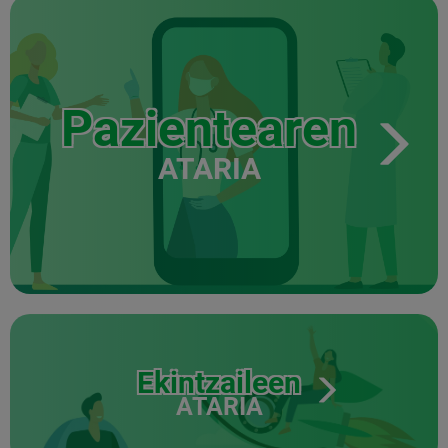
Pazientearen
ATARIA
Ekintzaileen
ATARIA