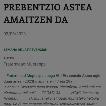
PREBENTZIO ASTEA
AMAITZEN DA
03/05/2023
SEMANA DE LA PREVENCIÓN
AUTOR
Fraternidad-Muprespa
In
Fraternidad-Muprespa duegu
VIII Prebentzio Astea egin
dugu
artean 2023ko apirilaren 17 eta 28an
leloarekin:
"Ikusezin dena ikusgai, identifikatu arriskuak eta
ebaluatu arriskuak" ___TAG8TAG8______ HTML beste urte
honetan,______ HTML laneko istripuak murrizteko helburu
nagusia duten enpresa elkartuak sentsibilizatzen saiatu