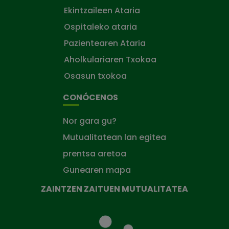
Ekintzaileen Ataria
Ospitaleko ataria
Pazientearen Ataria
Aholkulariaren Txokoa
Osasun txokoa
CONÓCENOS
Nor gara gu?
Mutualitatean lan egitea
prentsa aretoa
Gunearen mapa
ZAINTZEN ZAITUEN MUTUALITATEA
Zaintzen
zaituen