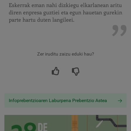
Eskerrak eman nahi dizkiegu elkarlanean aritu
diren enpresa guztiei eta egun hauetan gurekin
parte hartu duten langileei.
Zer iruditu zaizu eduki hau?
Infoprebentzioaren Laburpena Prebentzio Astea