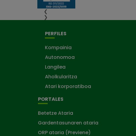
❮
❯
PERFILES
Kompainia
Autonomoa
Langilea
Aholkularitza
Atari korporatiboa
PORTALES
Betetze Ataria
Gardentasunaren ataria
ORP ataria (Previene)