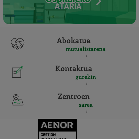
ATARIA
Abokatua
mutualistarena
Kontaktua
gurekin
Zentroen
sarea
CERTIFICADO
Y