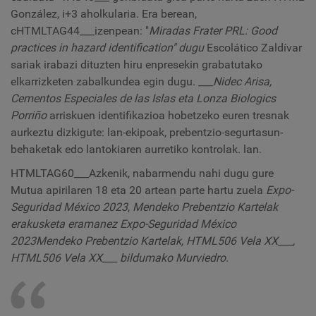
González, i+3 aholkularia. Era berean,
c
HTMLTAG44___
izenpean: "
Miradas Frater PRL: Good
practices in hazard identification" dugu
Escolático Zaldívar
sariak irabazi dituzten hiru enpresekin grabatutako
elkarrizketen zabalkundea egin dugu. ___
Nidec Arisa,
Cementos Especiales de las Islas eta Lonza Biologics
Porriño
arriskuen identifikazioa hobetzeko euren tresnak
aurkeztu dizkigute: lan-ekipoak, prebentzio-segurtasun-
behaketak edo lantokiaren aurretiko kontrolak. lan.
HTMLTAG60___Azkenik, nabarmendu nahi dugu gure
Mutua apirilaren 18 eta 20 artean parte hartu zuela
Expo-
Seguridad México 2023
,
Mendeko Prebentzio Kartelak
erakusketa eramanez
Expo-Seguridad México
2023
Mendeko Prebentzio Kartelak, HTML506 Vela XX___,
HTML506 Vela XX___ bildumako Murviedro.