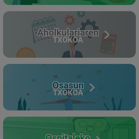
Aholkulariaren
TXOKOA
Osasun
TXOKOA
Ospitaleko