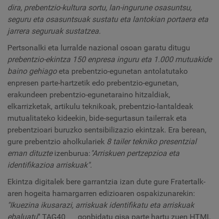
dira,
prebentzio-kultura sortu, lan-ingurune osasuntsu,
seguru eta osasuntsuak sustatu eta lantokian portaera eta
jarrera seguruak sustatzea.
Pertsonalki eta lurralde nazional osoan garatu ditugu
prebentzio-ekintza
150 enpresa inguru eta 1.000 mutuakide
baino gehiago
eta prebentzio-egunetan antolatutako
enpresen parte-hartzetik edo prebentzio-egunetan,
erakundeen prebentzio-egunetaraino hitzaldiak,
elkarrizketak, artikulu teknikoak, prebentzio-lantaldeak
mutualitateko kideekin, bide-segurtasun tailerrak eta
prebentzioari buruzko sentsibilizazio ekintzak. Era berean,
gure prebentzio aholkulariek
8 tailer tekniko presentzial
eman dituzte
izenburua:
"Arriskuen pertzepzioa eta
identifikazioa arriskuak".
Ekintza digitalek bere garrantzia izan dute gure Fratertalk-
aren hogeita hamargarren edizioaren ospakizunarekin:
"Ikuezina ikusarazi, arriskuak identifikatu eta arriskuak
ebaluatu
"
TAG40___ gonbidatu gisa parte hartu zuen HTML