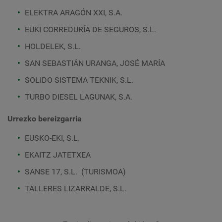
ELEKTRA ARAGÓN XXI, S.A.
EUKI CORREDURÍA DE SEGUROS, S.L.
HOLDELEK, S.L.
SAN SEBASTIÁN URANGA, JOSÉ MARÍA
SOLIDO SISTEMA TEKNIK, S.L.
TURBO DIESEL LAGUNAK, S.A.
Urrezko bereizgarria
EUSKO-EKI, S.L.
EKAITZ JATETXEA
SANSE 17, S.L. (TURISMOA)
TALLERES LIZARRALDE, S.L.