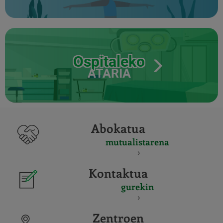
Ospitaleko
ATARIA
Abokatua
mutualistarena
Kontaktua
gurekin
Zentroen