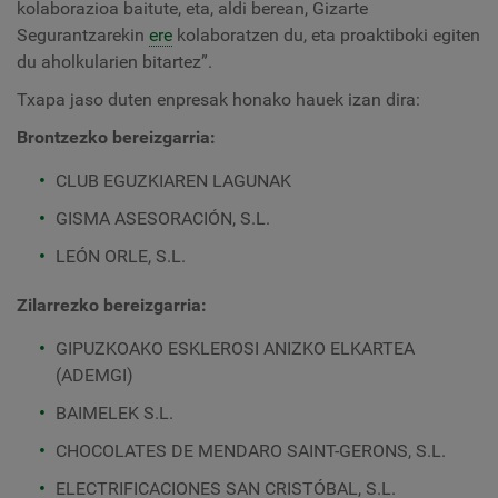
kolaborazioa baitute, eta, aldi berean, Gizarte
Segurantzarekin
ere
kolaboratzen du, eta proaktiboki egiten
du aholkularien bitartez”.
Txapa jaso duten enpresak honako hauek izan dira:
Brontzezko bereizgarria:
CLUB EGUZKIAREN LAGUNAK
GISMA ASESORACIÓN, S.L.
LEÓN ORLE, S.L.
Zilarrezko bereizgarria:
GIPUZKOAKO ESKLEROSI ANIZKO ELKARTEA
(ADEMGI)
BAIMELEK S.L.
CHOCOLATES DE MENDARO SAINT-GERONS, S.L.
ELECTRIFICACIONES SAN CRISTÓBAL, S.L.