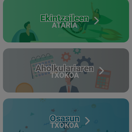
Ekintzaileen
ATARIA
Aholkulariaren
TXOKOA
Osasun
TXOKOA