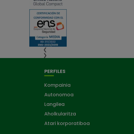
❮
❯
PERFILES
Kompainia
Autonomoa
Langilea
Aholkularitza
Atari korporatiboa