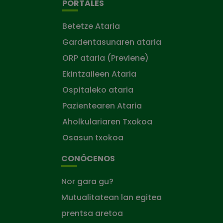
PORTALES
Betetze Ataria
Gardentasunaren ataria
ORP ataria (Previene)
Ekintzaileen Ataria
Ospitaleko ataria
Pazientearen Ataria
Aholkulariaren Txokoa
Osasun txokoa
CONÓCENOS
Nor gara gu?
Mutualitatean lan egitea
prentsa aretoa