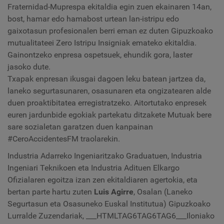
Fraternidad-Muprespa ekitaldia egin zuen ekainaren 14an,
bost, hamar edo hamabost urtean lan-istripu edo
gaixotasun profesionalen berri eman ez duten Gipuzkoako
mutualitateei Zero Istripu Insigniak emateko ekitaldia.
Gainontzeko enpresa ospetsuek, ehundik gora, laster
jasoko dute.
Txapak enpresan ikusgai dagoen leku batean jartzea da,
laneko segurtasunaren, osasunaren eta ongizatearen alde
duen proaktibitatea erregistratzeko. Aitortutako enpresek
euren jardunbide egokiak partekatu ditzakete Mutuak bere
sare sozialetan garatzen duen kanpainan
#CeroAccidentesFM traolarekin.
Industria Adarreko Ingeniaritzako Graduatuen, Industria
Ingeniari Teknikoen eta Industria Adituen Elkargo
Ofizialaren egoitza izan zen ekitaldiaren agertokia, eta
bertan parte hartu zuten
Luis Agirre
, Osalan (Laneko
Segurtasun eta Osasuneko Euskal Institutua) Gipuzkoako
Lurralde Zuzendariak, ___HTMLTAG6TAG6TAG6___Iloniako