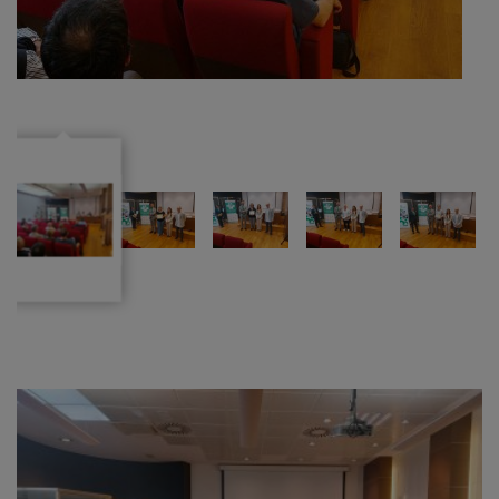
gipuzkoar
argazkia