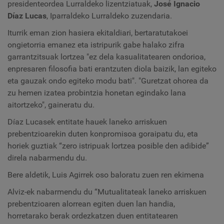
presidenteordea Lurraldeko lizentziatuak,
José Ignacio
Díaz Lucas
, Iparraldeko Lurraldeko zuzendaria.
Iturrik eman zion hasiera ekitaldiari, bertaratutakoei
ongietorria emanez eta istripurik gabe halako zifra
garrantzitsuak lortzea "ez dela kasualitatearen ondorioa,
enpresaren filosofia bati erantzuten diola baizik, lan egiteko
eta gauzak ondo egiteko modu bati". "Guretzat ohorea da
zu hemen izatea probintzia honetan egindako lana
aitortzeko", gaineratu du.
Díaz Lucasek entitate hauek laneko arriskuen
prebentzioarekin duten konpromisoa goraipatu du, eta
horiek guztiak “zero istripuak lortzea posible den adibide”
direla nabarmendu du.
Bere aldetik, Luis Agirrek oso baloratu zuen ren ekimena
Alviz-ek nabarmendu du “Mutualitateak laneko arriskuen
prebentzioaren alorrean egiten duen lan handia,
horretarako berak ordezkatzen duen entitatearen