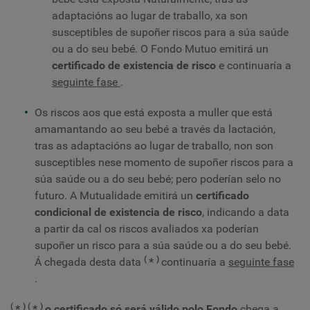
adaptacións ao lugar de traballo, xa son
susceptibles de supoñer riscos para a súa saúde
ou a do seu bebé. O Fondo Mutuo emitirá un
certificado de existencia de risco
e continuaría a
seguinte fase
.
Os riscos aos que está exposta a muller que está
amamantando ao seu bebé a través da lactación,
tras as adaptacións ao lugar de traballo, non son
susceptibles nese momento de supoñer riscos para a
súa saúde ou a do seu bebé; pero poderían selo no
futuro. A Mutualidade emitirá un
certificado
condicional de existencia de risco
, indicando a data
a partir da cal os riscos avaliados xa poderían
supoñer un risco para a súa saúde ou a do seu bebé.
(
)
Á chegada desta data
*
continuaría a
seguinte fase
.
(
)
(
)
*
*
o certificado só será válido polo Fondo
chega a