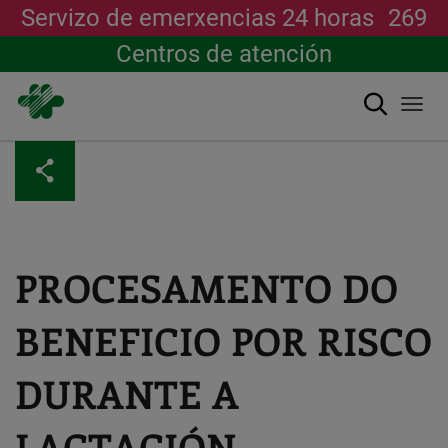
Servizo de emerxencias 24 horas
269
Centros de atención
Buscar
Togg
navi
Ir
o
contido
principal
PROCESAMENTO DO
BENEFICIO POR RISCO
DURANTE A
LACTACIÓN