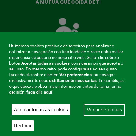
A MUTUA QUE COIDA DE TI
A
Mutua
que
te
coida
Utilizamos cookies propias e de terceiros para analizar e
optimizar a navegación coa finalidade de ofrecer unha mellor
experiencia de usuario no noso sitio web. Se fai clic sobre o
botón
Aceptar todas as cookies
, consideramos que acepta o
seu uso. Do mesmo xeito, pode configuralas ao seu gusto
MENÚ
facendo clic sobre o botón
Ver preferencias
, ou navegar
exclusivamente coas
estritamente
necesarias
. En cambio, se
REDES
o que desexa é obter máis información antes de tomar unha
decisión,
faga clic aquí
.
SOCIALES
Perfil do contratante
|
Cookies
|
Aviso legal
|
Privacidade
V20
Aceptar todas as cookies
Ver preferencias
Mutua Colaboradora coa Seguridade Social, 275.
Fraternidad-Muprespa 2026
Declinar