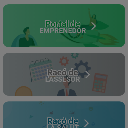
Portal de
EMPRENEDOR
Racó de
L'ASSESOR
Racó de
LA SALUT