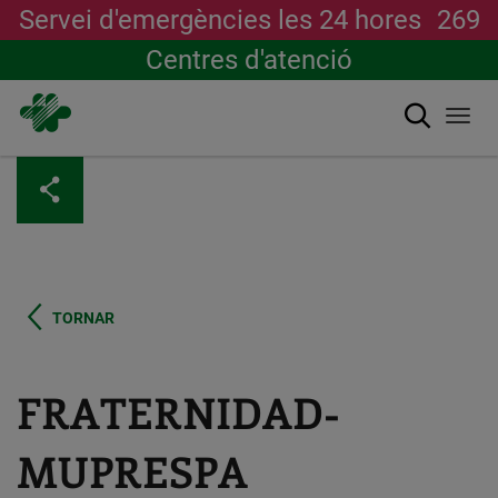
Servei d'emergències les 24 hores
269
Centres d'atenció
Cerca
Togg
navi
Vés
al
contingut
TORNAR
FRATERNIDAD-
MUPRESPA