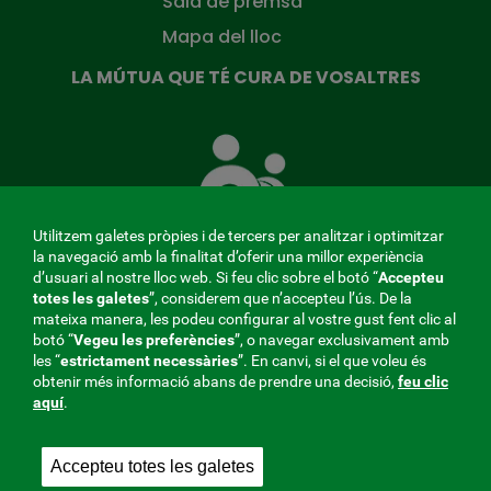
Sala de premsa
Mapa del lloc
LA MÚTUA QUE TÉ CURA DE VOSALTRES
La
Mútua
que
té
cura
Utilitzem galetes pròpies i de tercers per analitzar i optimitzar
de
la navegació amb la finalitat d’oferir una millor experiència
tu
d’usuari al nostre lloc web. Si feu clic sobre el botó “
Accepteu
totes les galetes
”, considerem que n’accepteu l’ús. De la
mateixa manera, les podeu configurar al vostre gust fent clic al
MENÚ
botó “
Vegeu les preferències
”, o navegar exclusivament amb
les “
estrictament
necessàries
”. En canvi, si el que voleu és
REDES
obtenir més informació abans de prendre una decisió,
feu clic
aquí
.
SOCIALES
Perfil del contractant
|
Cookies
|
Avís legal
|
Privacitat
V20
Accepteu totes les galetes
Mútua col·laboradora amb la Seguretat Social, 275.