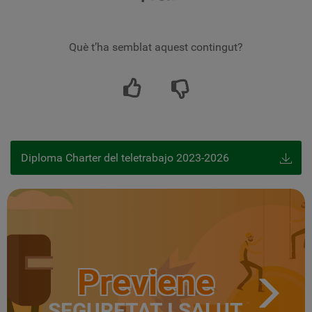
Què t’ha semblat aquest contingut?
Diploma Charter del teletrabajo 2023-2026
Previene
SEGURETAT I SALUT