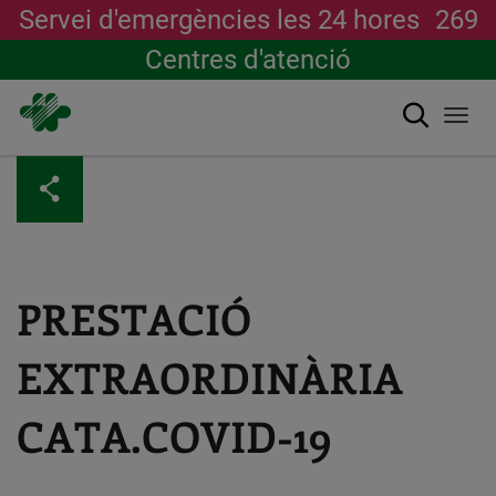
Servei d'emergències les 24 hores
269
Centres d'atenció
Cerca
Togg
navi
Vés
al
contingut
PRESTACIÓ
EXTRAORDINÀRIA
CATA.COVID-19