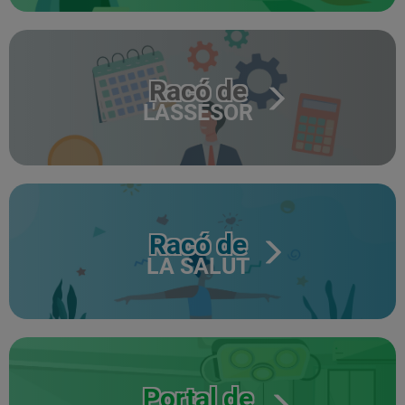
Racó de
L'ASSESOR
Racó de
LA SALUT
Portal de