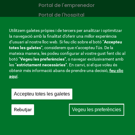
Portal de l'emprenedor
Portal de l'hospital
Portal del pacient
Utilitzem galetes pròpies i de tercers per analitzar i optimitzar
Racó de l'assessor
la navegació amb la finalitat d’oferir una millor experiència
d’usuari al nostre lloc web. Si feu clic sobre el botó “
Accepteu
Racó de la salut
totes les galetes
”, considerem que n’accepteu l’ús. De la
mateixa manera, les podeu configurar al vostre gust fent clic al
CONÓCENOS
botó “
Vegeu les preferències
”, o navegar exclusivament amb
les “
estrictament
necessàries
”. En canvi, si el que voleu és
Qui som?
obtenir més informació abans de prendre una decisió,
feu clic
aquí
.
Treballi a la mútua
Sala de premsa
Accepteu totes les galetes
Mapa del lloc
Rebutjar
LA MÚTUA QUE TÉ CURA DE VOSALTRES
Vegeu les preferències
La
Mútua