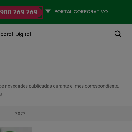
Selecciona
900 269 269
un
perfil
Buscar
boral-Digital
 de novedades publicadas durante el mes correspondiente.
s!
2022