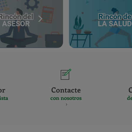
Rincón del
Rincón de
ASESOR
LA SALUD
or
Contacte
ista
con nosotros
d
CERTIFICADO