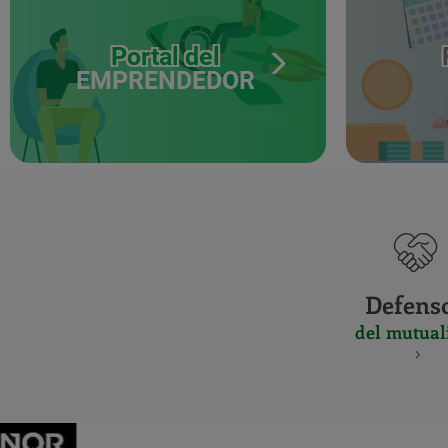
Portal del
EMPRENDEDOR
Defens
del mutual