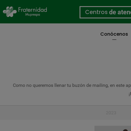
Centros
de aten
Conócenos
Pasar
al
contenido
principal
Como no queremos llenar tu buzón de mailing, en este ap
¡
2023